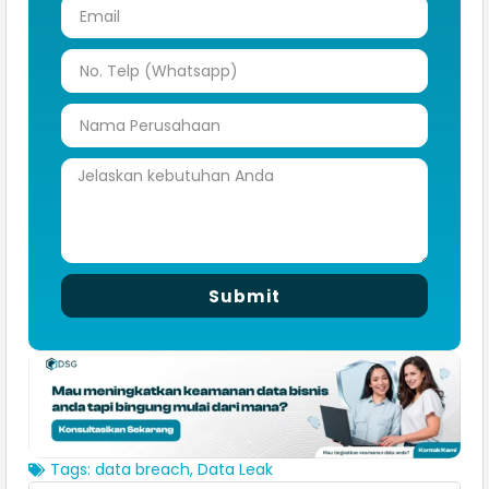
Submit
Tags:
data breach
,
Data Leak