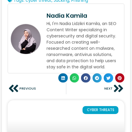
Tags:
cyber threat
,
Jacking
,
Phishing
Nadia Kamila
Hi, I'm Nadia Lidzikri Kamila, an SEO
Content Writer specializing in
cybersecurity and digital security.
Focused on creating well-
researched content on malware,
ransomware, antivirus solutions,
and data protection to help users
stay safe in the digital world.
PREVIOUS
NEXT
CYBER THREATS