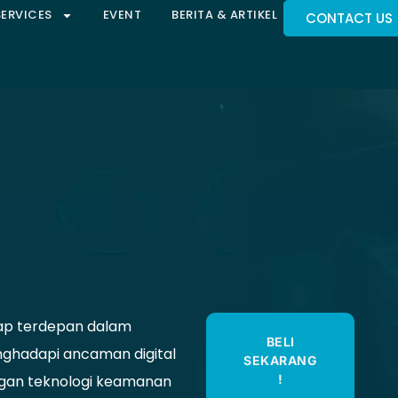
SERVICES
EVENT
BERITA & ARTIKEL
CONTACT US
ap terdepan dalam
BELI
ghadapi ancaman digital
SEKARANG
gan teknologi keamanan
!