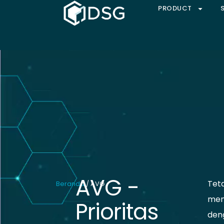
PRODUCT
AVG -
Tet
Beranda
/ AVG
men
Prioritas
den