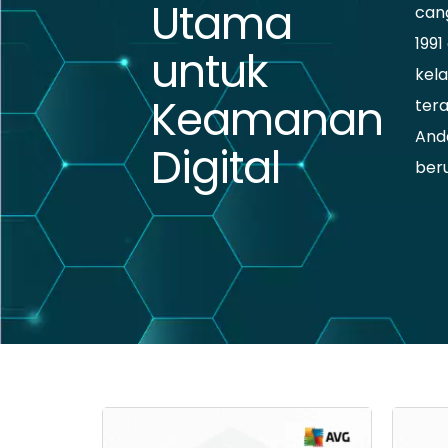
Utama
can
199
untuk
kel
Keamanan
tera
Anda
Digital
ber