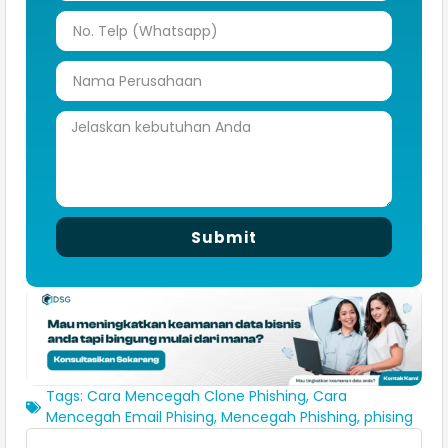
Submit
Tags:
Cara Mencegah Clone Phishing
,
Cara
Mencegah Email Phising
,
Mencegah Phishing
,
phising