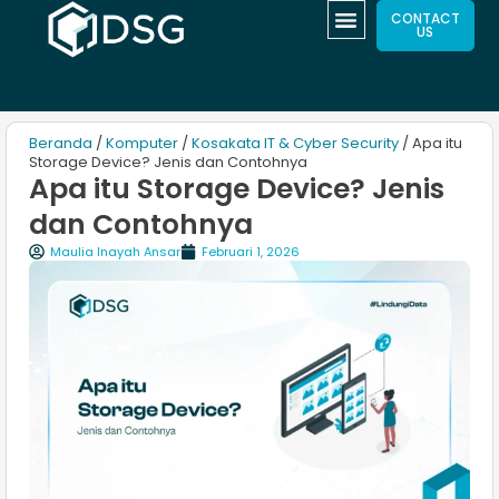
CONTACT
US
Beranda
/
Komputer
/
Kosakata IT & Cyber Security
/ Apa itu
Storage Device? Jenis dan Contohnya
Apa itu Storage Device? Jenis
dan Contohnya
Maulia Inayah Ansar
Februari 1, 2026