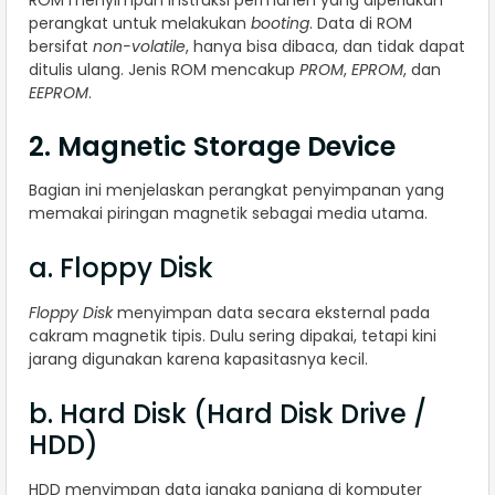
ROM menyimpan instruksi permanen yang diperlukan
perangkat untuk melakukan
booting
. Data di ROM
bersifat
non-volatile
, hanya bisa dibaca, dan tidak dapat
ditulis ulang. Jenis ROM mencakup
PROM
,
EPROM
, dan
EEPROM
.
2. Magnetic Storage Device
Bagian ini menjelaskan perangkat penyimpanan yang
memakai piringan magnetik sebagai media utama.
a. Floppy Disk
Floppy Disk
menyimpan data secara eksternal pada
cakram magnetik tipis. Dulu sering dipakai, tetapi kini
jarang digunakan karena kapasitasnya kecil.
b. Hard Disk (Hard Disk Drive /
HDD)
HDD menyimpan data jangka panjang di komputer