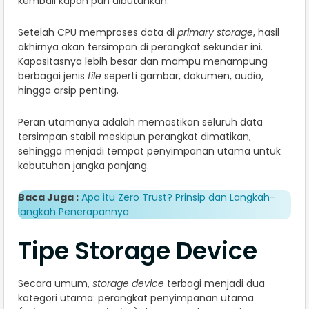
kembali kapan pun dibutuhkan.
Setelah CPU memproses data di
primary storage
, hasil
akhirnya akan tersimpan di perangkat sekunder ini.
Kapasitasnya lebih besar dan mampu menampung
berbagai jenis
file
seperti gambar, dokumen, audio,
hingga arsip penting.
Peran utamanya adalah memastikan seluruh data
tersimpan stabil meskipun perangkat dimatikan,
sehingga menjadi tempat penyimpanan utama untuk
kebutuhan jangka panjang.
Baca Juga :
Apa itu Zero Trust? Prinsip dan Langkah-
langkah Penerapannya
Tipe Storage Device
Secara umum,
storage device
terbagi menjadi dua
kategori utama: perangkat penyimpanan utama