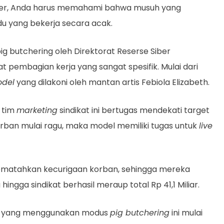
siber, Anda harus memahami bahwa musuh yang
vidu yang bekerja secara acak.
g butchering oleh Direktorat Reserse Siber
t pembagian kerja yang sangat spesifik. Mulai dari
del
yang dilakoni oleh mantan artis Febiola Elizabeth.
 tim
marketing
sindikat ini bertugas mendekati target
korban mulai ragu, maka model memiliki tugas untuk
live
ematahkan kecurigaan korban, sehingga mereka
ngga sindikat berhasil meraup total Rp 41,1 Miliar.
sar yang menggunakan modus
pig butchering
ini mulai