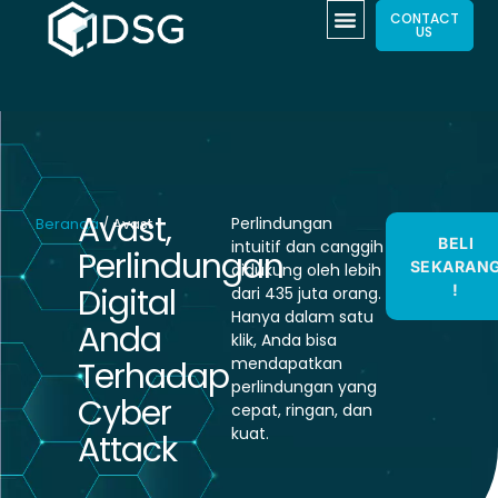
CONTACT
US
Avast,
Perlindungan
Beranda
/ Avast
BELI
intuitif dan canggih
Perlindungan
SEKARAN
didukung oleh lebih
Digital
!
dari 435 juta orang.
Hanya dalam satu
Anda
klik, Anda bisa
mendapatkan
Terhadap
perlindungan yang
Cyber
cepat, ringan, dan
kuat.
Attack