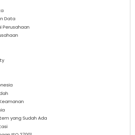
ta
an Data
hui Perusahaan
rusahaan
ty
onesia
ndah
em Keamanan
ia
istem yang Sudah Ada
tasi
ngan ISO 27001