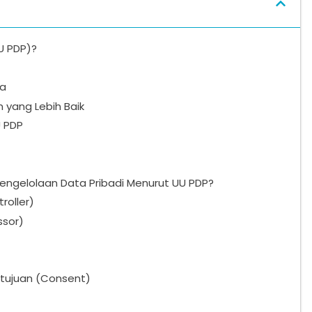
U PDP)?
ta
yang Lebih Baik
U PDP
ngelolaan Data Pribadi Menurut UU PDP?
roller)
ssor)
tujuan (Consent)