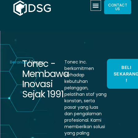
CONTACT
US
Tonec -
Tonec Inc.
Beranda
/ Tonec
BELI
berkomitmen
Membawa
SEKARAN
terhadap
Inovasi
!
kebutuhan
pelanggan,
Sejak 1991
pelatihan staf yang
konstan, serta
pasar yang luas
dan pengalaman
profesional. Kami
memberikan solusi
yang paling