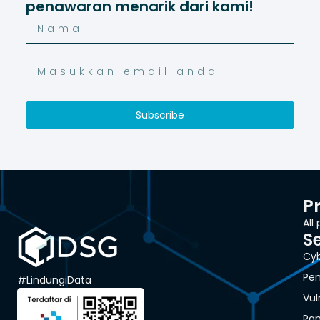
penawaran menarik dari kami!
Subscribe
P
All
S
Cyb
Pen
#LindungiData
Vul
Ra