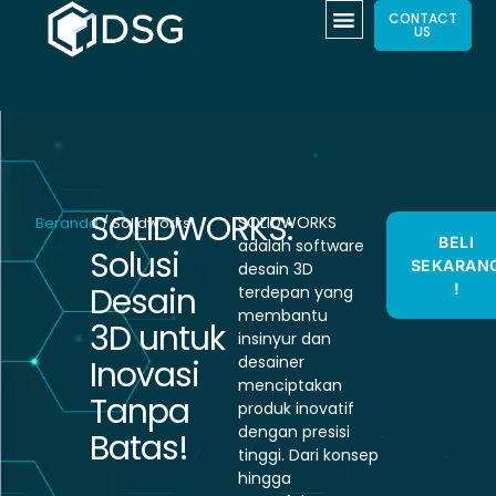
CONTACT
US
SOLIDWORKS:
SOLIDWORKS
Beranda
/ Solidworks
BELI
adalah software
Solusi
SEKARAN
desain 3D
Desain
!
terdepan yang
membantu
3D untuk
insinyur dan
desainer
Inovasi
menciptakan
Tanpa
produk inovatif
dengan presisi
Batas!
tinggi. Dari konsep
hingga