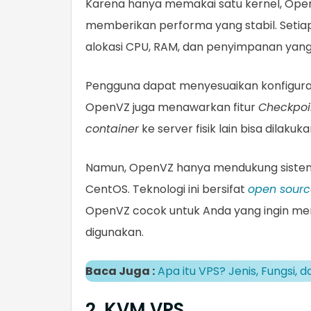
Karena hanya memakai satu kernel, O
memberikan performa yang stabil. Seti
alokasi CPU, RAM, dan penyimpanan yang
Pengguna dapat menyesuaikan konfigurasi
OpenVZ juga menawarkan fitur
Checkpoi
container
ke server fisik lain bisa dilak
Namun, OpenVZ hanya mendukung sistem
CentOS. Teknologi ini bersifat
open sourc
OpenVZ cocok untuk Anda yang ingin men
digunakan.
Baca Juga :
Apa itu VPS? Jenis, Fungsi, 
2. KVM VPS