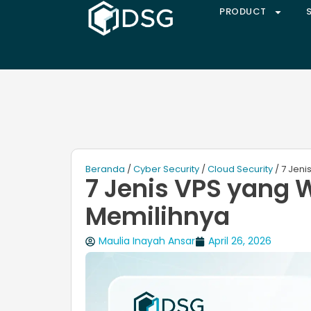
PRODUCT
Beranda
/
Cyber Security
/
Cloud Security
/ 7 Jeni
7 Jenis VPS yang 
Memilihnya
Maulia Inayah Ansar
April 26, 2026