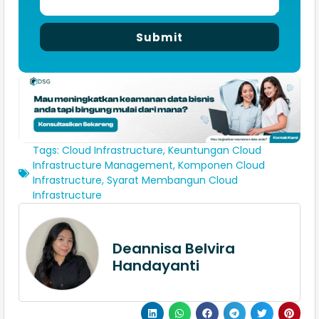
Submit
Tags:
Cloud Infrastructure
,
Keuntungan Cloud
Infrastructure Management
,
Komponen Cloud
Infrastructure
,
Syarat Membangun Cloud
Infrastructure
Deannisa Belvira
Handayanti