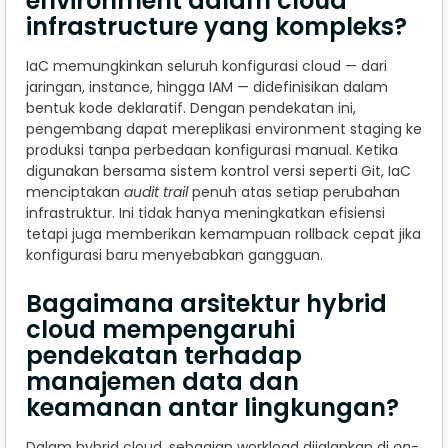
environment dalam cloud
infrastructure yang kompleks?
IaC memungkinkan seluruh konfigurasi cloud — dari
jaringan, instance, hingga IAM — didefinisikan dalam
bentuk kode deklaratif. Dengan pendekatan ini,
pengembang dapat mereplikasi environment staging ke
produksi tanpa perbedaan konfigurasi manual. Ketika
digunakan bersama sistem kontrol versi seperti Git, IaC
menciptakan
audit trail
penuh atas setiap perubahan
infrastruktur. Ini tidak hanya meningkatkan efisiensi
tetapi juga memberikan kemampuan rollback cepat jika
konfigurasi baru menyebabkan gangguan.
Bagaimana arsitektur hybrid
cloud mempengaruhi
pendekatan terhadap
manajemen data dan
keamanan antar lingkungan?
Dalam hybrid cloud, sebagian workload dijalankan di
on-