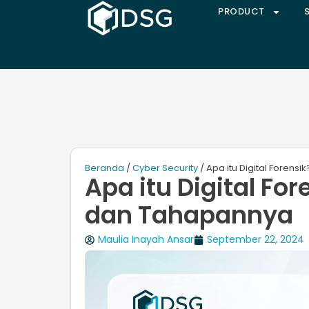
PRODUCT
Beranda
/
Cyber Security
/ Apa itu Digital Forens
Apa itu Digital For
dan Tahapannya
Maulia Inayah Ansar
September 22, 2024