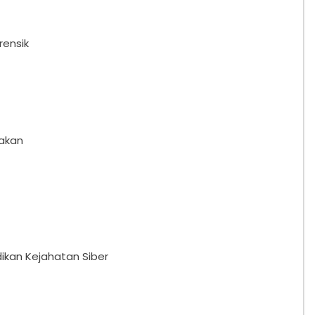
rensik
nakan
dikan Kejahatan Siber