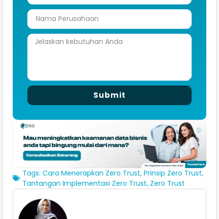
Submit
Tags:
Cara Menerapkan Zero Trust
,
Prinsip Zero Trust
,
Tantangan Implementasi Zero Trust
,
Zero Trust