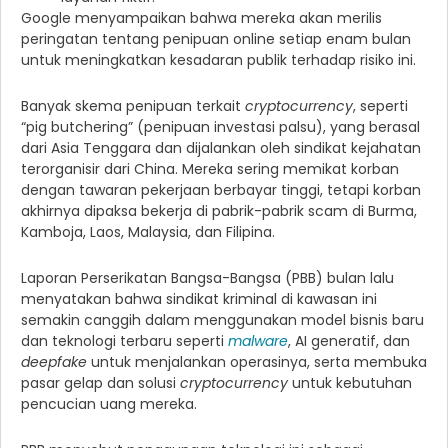
Google menyampaikan bahwa mereka akan merilis
peringatan tentang penipuan online setiap enam bulan
untuk meningkatkan kesadaran publik terhadap risiko ini.
Banyak skema penipuan terkait
cryptocurrency
, seperti
“pig butchering” (penipuan investasi palsu), yang berasal
dari Asia Tenggara dan dijalankan oleh sindikat kejahatan
terorganisir dari China. Mereka sering memikat korban
dengan tawaran pekerjaan berbayar tinggi, tetapi korban
akhirnya dipaksa bekerja di pabrik-pabrik scam di Burma,
Kamboja, Laos, Malaysia, dan Filipina.
Laporan Perserikatan Bangsa-Bangsa (PBB) bulan lalu
menyatakan bahwa sindikat kriminal di kawasan ini
semakin canggih dalam menggunakan model bisnis baru
dan teknologi terbaru seperti
malware
, AI generatif, dan
deepfake
untuk menjalankan operasinya, serta membuka
pasar gelap dan solusi
cryptocurrency
untuk kebutuhan
pencucian uang mereka.