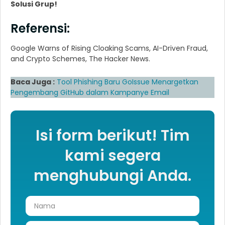
Solusi Grup!
Referensi:
Google Warns of Rising Cloaking Scams, AI-Driven Fraud,
and Crypto Schemes, The Hacker News.
Baca Juga :
Tool Phishing Baru GoIssue Menargetkan
Pengembang GitHub dalam Kampanye Email
Isi form berikut! Tim
kami segera
menghubungi Anda.