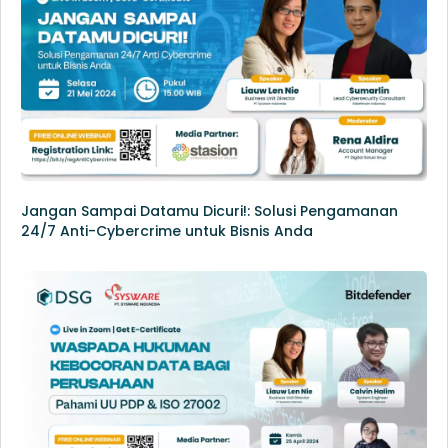
Jangan Sampai Datamu Dicuri!: Solusi Pengamanan
24/7 Anti-Cybercrime untuk Bisnis Anda