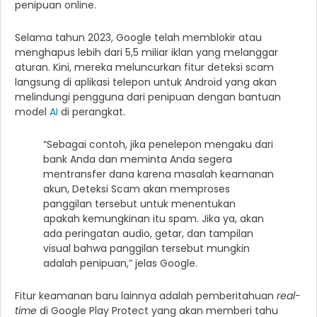
penipuan online.
Selama tahun 2023, Google telah memblokir atau
menghapus lebih dari 5,5 miliar iklan yang melanggar
aturan. Kini, mereka meluncurkan fitur deteksi scam
langsung di aplikasi telepon untuk Android yang akan
melindungi pengguna dari penipuan dengan bantuan
model
AI
di perangkat.
“Sebagai contoh, jika penelepon mengaku dari
bank Anda dan meminta Anda segera
mentransfer dana karena masalah keamanan
akun, Deteksi Scam akan memproses
panggilan tersebut untuk menentukan
apakah kemungkinan itu spam. Jika ya, akan
ada peringatan audio, getar, dan tampilan
visual bahwa panggilan tersebut mungkin
adalah penipuan,” jelas Google.
Fitur keamanan baru lainnya adalah pemberitahuan
real-
time
di Google Play Protect yang akan memberi tahu