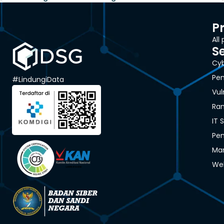
P
All
S
Cyb
Pen
#LindungiData
Vul
Ra
IT 
Pen
Man
We