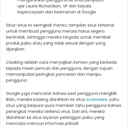
mengarahkan pengguna ke situs penipuan,”
ujar Laurie Richardson, VP dan Kepala
Kepercayaan dan Keamanan di Google.
Situs-situs ini seringkali meniru tampilan situs terkenal
untuk membuat pengguna merasa harus segera
bertindak, sehingga mereka tergoda untuk membeli
produk palsu atau yang tidak sesuai dengan yang
dijanjikan.
Cloaking
adalah cara menyajikan konten yang berbeda
kepada mesin pencari dan pengguna, dengan tujuan
memanipulasi peringkat pencarian dan menipu
pengguna.
Google juga mencatat bahwa saat pengguna mengklik
iklan, mereka kadang diarahkan ke situs
scareware
, yaitu
situs yang berpura-pura memberi tahu pengguna bahwa
perangkat mereka terkena virus. Dari sini, mereka
diarahkan ke situs layanan pelanggan palsu yang
mencoba mencuri informasi pribadi.