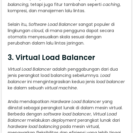
balancing
, tetapi juga fitur tambahan seperti
caching
,
kompresi, dan manajemen lalu lintas.
Selain itu,
Software Load Balancer
sangat populer di
lingkungan
cloud
, di mana pengguna dapat secara
otomatis menyesuaikan skala sesuai dengan
perubahan dalam lalu lintas jaringan.
3. Virtual Load Balancer
Virtual Load Balancer
adalah penggabungan dari dua
jenis perangkat load balancing sebelumnya.
Load
balancer
ini mengintegrasikan kedua jenis
load balancer
ke dalam sebuah
virtual machine
.
Anda mendapatkan
Hardware Load Balancer
yang
diinstal sebagai perangkat lunak di dalam mesin virtual.
Berbeda dengan
software load balancer
,
Virtual Load
Balancer
melakukan
deployment
perangkat lunak dari
hardware load balancing
pada mesin virtual,
menawarkan fleksibilitas dan efisiensi yang lebih tinggi