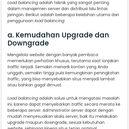
Load balancing
adalah teknik yang sangat penting
dalam manajemen
server
dan distribusi lalu lintas
jaringan. Berikut adalah beberapa kelebihan utama dari
penggunaan
load balancing
:
a. Kemudahan Upgrade dan
Downgrade
Mengelola
website
dengan banyak pembaca
memerlukan perhatian khusus, terutama saat lonjakan
traffic
terjadi. Semakin menarik konten yang Anda
unggah, semakin tinggi pula kemungkinan peningkatan
traffic
, yang bisa menyebabkan situs menjadi lambat
atau bahkan gagal dimuat.
Load balancing
adalah solusi untuk mengatasi masalah
ini, karena dapat menyebarkan
traffic
secara merata ke
beberapa
server
. Administrator
server
dapat dengan
mudah menyesuaikan skala
server
, baik itu melakukan
upgrade maupun downgrade, sesuai kebutuhan
website
, sehingga kinerja situs tetap optimal.