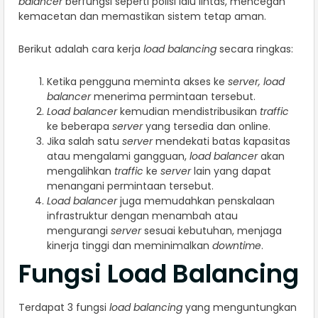
balancer
berfungsi seperti polisi lalu lintas, mencegah
kemacetan dan memastikan sistem tetap aman.
Berikut adalah cara kerja
load balancing
secara ringkas:
Ketika pengguna meminta akses ke
server, load
balancer
menerima permintaan tersebut.
Load balancer
kemudian mendistribusikan
traffic
ke beberapa
server
yang tersedia dan online.
Jika salah satu
server
mendekati batas kapasitas
atau mengalami gangguan,
load balancer
akan
mengalihkan
traffic
ke
server
lain yang dapat
menangani permintaan tersebut.
Load balancer
juga memudahkan penskalaan
infrastruktur dengan menambah atau
mengurangi
server
sesuai kebutuhan, menjaga
kinerja tinggi dan meminimalkan
downtime
.
Fungsi Load Balancing
Terdapat 3 fungsi
load balancing
yang menguntungkan