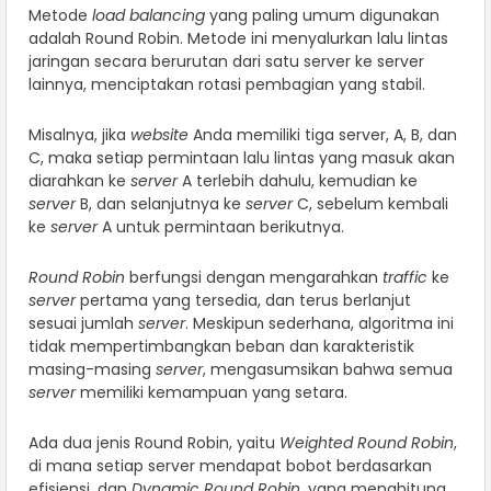
Metode
load balancing
yang paling umum digunakan
adalah Round Robin. Metode ini menyalurkan lalu lintas
jaringan secara berurutan dari satu server ke server
lainnya, menciptakan rotasi pembagian yang stabil.
Misalnya, jika
website
Anda memiliki tiga server, A, B, dan
C, maka setiap permintaan lalu lintas yang masuk akan
diarahkan ke
server
A terlebih dahulu, kemudian ke
server
B, dan selanjutnya ke
server
C, sebelum kembali
ke
server
A untuk permintaan berikutnya.
Round Robin
berfungsi dengan mengarahkan
traffic
ke
server
pertama yang tersedia, dan terus berlanjut
sesuai jumlah
server
. Meskipun sederhana, algoritma ini
tidak mempertimbangkan beban dan karakteristik
masing-masing
server
, mengasumsikan bahwa semua
server
memiliki kemampuan yang setara.
Ada dua jenis Round Robin, yaitu
Weighted Round Robin
,
di mana setiap server mendapat bobot berdasarkan
efisiensi, dan
Dynamic Round Robin
, yang menghitung