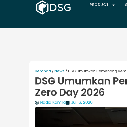
PRODUCT
Beranda
/
News
/ DSG Umumkan Pemenang Remat
DSG Umumkan Pe
Zero Day 2026
Nadia Kamila
Juli 6, 2026