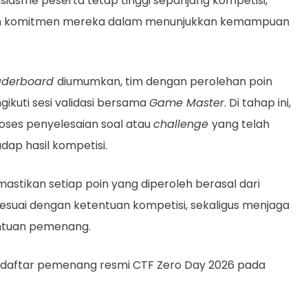
usiasme peserta tetap tinggi sepanjang kompetisi,
an komitmen mereka dalam menunjukkan kemampuan
aderboard
diumumkan, tim dengan perolehan poin
gikuti sesi validasi bersama
Game Master
. Di tahap ini,
oses penyelesaian soal atau
challenge
yang telah
adap hasil kompetisi.
stikan setiap poin yang diperoleh berasal dari
sesuai dengan ketentuan kompetisi, sekaligus menjaga
entuan pemenang.
kut daftar pemenang resmi CTF Zero Day 2026 pada