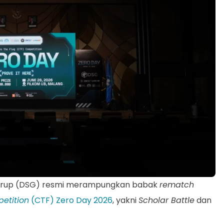
si Grup (DSG) resmi merampungkan babak
rematch
etition
(CTF) Zero Day 2026
, yakni
Scholar Battle
dan