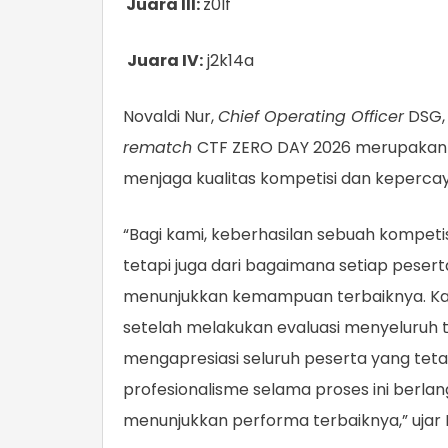
Juara III:
z0lf
Juara IV:
j2k14a
Novaldi Nur,
Chief Operating Officer
DSG,
rematch
CTF ZERO DAY 2026 merupakan 
menjaga kualitas kompetisi dan keperca
“Bagi kami, keberhasilan sebuah kompetis
tetapi juga dari bagaimana setiap pes
menunjukkan kemampuan terbaiknya. Ka
setelah melakukan evaluasi menyeluruh t
mengapresiasi seluruh peserta yang teta
profesionalisme selama proses ini berl
menunjukkan performa terbaiknya,” ujar 