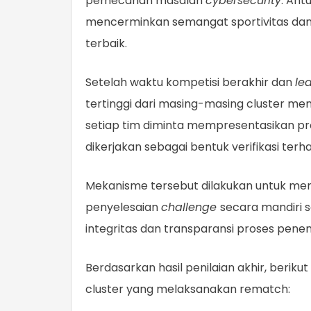
pemecahan masalah
cybersecurity
. Ant
mencerminkan semangat sportivitas d
terbaik.
Setelah waktu kompetisi berakhir dan
le
tertinggi dari masing-masing cluster men
setiap tim diminta mempresentasikan pr
dikerjakan sebagai bentuk verifikasi terh
Mekanisme tersebut dilakukan untuk mema
penyelesaian
challenge
secara mandiri 
integritas dan transparansi proses pen
Berdasarkan hasil penilaian akhir, beri
cluster yang melaksanakan rematch: