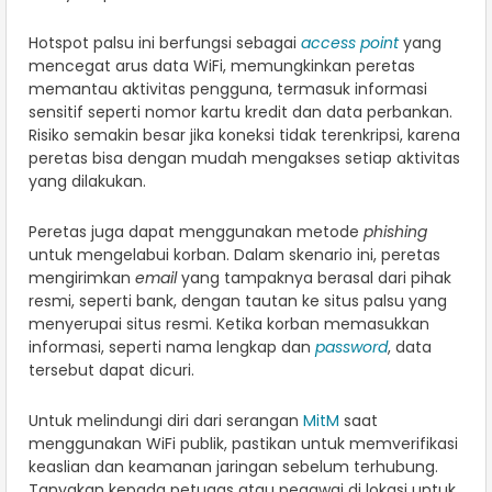
Hotspot palsu ini berfungsi sebagai
access point
yang
mencegat arus data WiFi, memungkinkan peretas
memantau aktivitas pengguna, termasuk informasi
sensitif seperti nomor kartu kredit dan data perbankan.
Risiko semakin besar jika koneksi tidak terenkripsi, karena
peretas bisa dengan mudah mengakses setiap aktivitas
yang dilakukan.
Peretas juga dapat menggunakan metode
phishing
untuk mengelabui korban. Dalam skenario ini, peretas
mengirimkan
email
yang tampaknya berasal dari pihak
resmi, seperti bank, dengan tautan ke situs palsu yang
menyerupai situs resmi. Ketika korban memasukkan
informasi, seperti nama lengkap dan
password
, data
tersebut dapat dicuri.
Untuk melindungi diri dari serangan
MitM
saat
menggunakan WiFi publik, pastikan untuk memverifikasi
keaslian dan keamanan jaringan sebelum terhubung.
Tanyakan kepada petugas atau pegawai di lokasi untuk