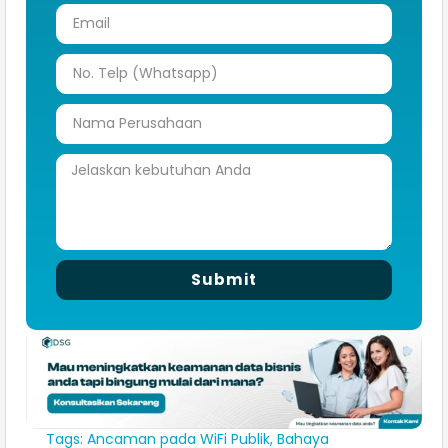
Submit
Tags:
Ancaman pada WiFi Publik
,
Bahaya