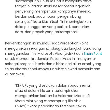
“Kemampuan GoIssue untuk mengirim
email
target ini dalam skala besar memungkinkan
penyerang memperluas kampanye mereka,
berdampak pada ribuan pengembang
sekaligus,” kata SlashNext. “Ini meningkatkan
risiko pelanggaran yang berhasil, pencurian
data, dan proyek yang terkompromi.”
Perkembangan ini muncul saat Perception Point
menguraikan serangan
phishing
dua langkah baru yang
menggunakan file Microsoft Visio (.vdsx) dan
SharePoint
untuk mencuri kredensial. Pesan
email
ini menyamar
sebagai proposal bisnis dan dikirim dari akun email yang
telah diretas sebelumnya untuk melewati pemeriksaan
autentikasi.
“Klik URL yang disediakan dalam badan email
atau di dalam file .eml terlampir akan
mengarahkan korban ke halaman Microsoft
SharePoint yang menampung file Visio
(.vsdx),” kata perusahaan tersebut. “Akun