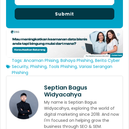
Submit
Tags:
Ancaman Phising
,
Bahaya Phishing
,
Berita Cyber
Security
,
Phishing
,
Tools Phishing
,
Variasi Serangan
Phishing
Septian Bagus
Widyacahya
My name is Septian Bagus
Widyacahya, exploring the world of
digital marketing since 2018. And now
I'm focused on helping grow the
business through SEO & SEM.