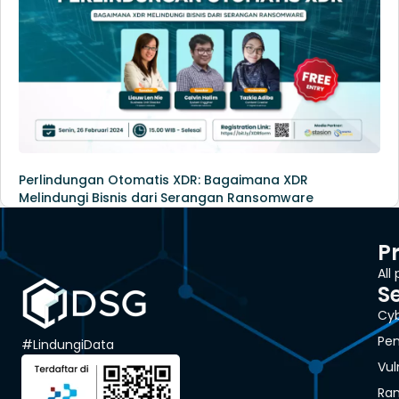
Perlindungan Otomatis XDR: Bagaimana XDR
Melindungi Bisnis dari Serangan Ransomware
P
All
S
Cyb
Pen
#LindungiData
Vul
Ra