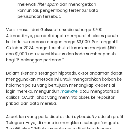
melewati
filter spam
dan menargetkan
komunitas pengembang tertentu,” kata
perusahaan tersebut.
Versi khusus dari GoIssue tersedia seharga $700.
Alternatifnya, pembeli dapat memperoleh akses penuh
ke kode sumbernya dengan harga $3,000. Per tanggal 11
Oktober 2024, harga tersebut diturunkan menjadi $150
dan $1,000 untuk versi khusus dan kode sumber penuh
bagi “5 pelanggan pertama.”
Dalam skenario serangan hipotetis, aktor ancaman dapat
menggunakan metode ini untuk mengarahkan korban ke
halaman palsu yang bertujuan menangkap kredensial
login mereka, mengunduh
malware
, atau mengotorisasi
aplikasi OAuth jahat yang meminta akses ke repositori
pribadi dan data mereka.
Aspek lain yang perlu dicatat dari
cyberdluffy
adalah profil
Telegram-nya, di mana ia mengklaim sebagai “anggota
Tim Gitloker.” Gitloker sebelumnya dikaitkan dengan