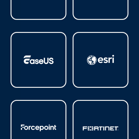
Cisco
(7)
CorelDraw
(1)
EaseUS
(9)
Esri
(3)