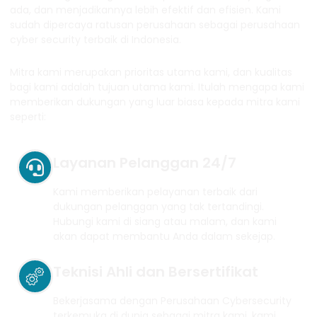
ada, dan menjadikannya lebih efektif dan efisien. Kami
sudah dipercaya ratusan perusahaan sebagai perusahaan
cyber security terbaik di Indonesia.
Mitra kami merupakan prioritas utama kami, dan kualitas
bagi kami adalah tujuan utama kami. Itulah mengapa kami
memberikan dukungan yang luar biasa kepada mitra kami
seperti:
Layanan Pelanggan 24/7
Kami memberikan pelayanan terbaik dari
dukungan pelanggan yang tak tertandingi.
Hubungi kami di siang atau malam, dan kami
akan dapat membantu Anda dalam sekejap.
Teknisi Ahli dan Bersertifikat
Bekerjasama dengan Perusahaan Cybersecurity
terkemuka di dunia sebagai mitra kami, kami