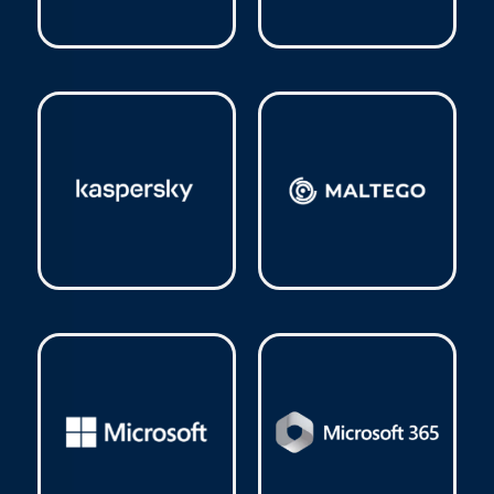
Google
(3)
GstarSoft
(2)
Kaspersky
(43)
Maltego
(1)