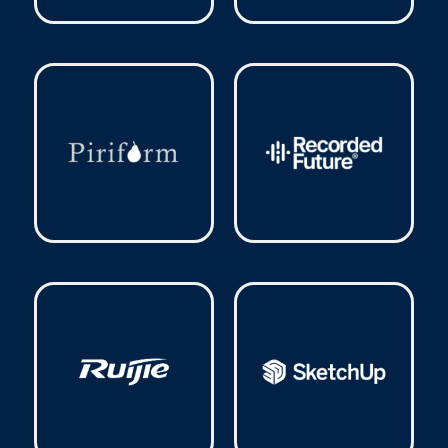
Nitro
(1)
Parallels
(2)
Piriform
(4)
Recorded Future
(1)