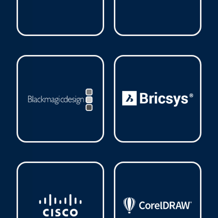
Barracuda
(21)
Bitdefender
(17)
Blackmagic
(1)
Bricsys
(1)