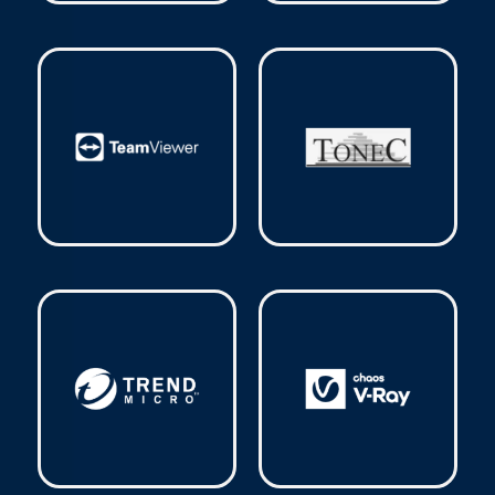
Sophos
(9)
Symantec
(1)
TeamViewer
(5)
Tonec
(1)