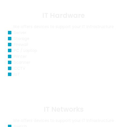
IT Hardware
We offers devices to support your IT Infrastructure
Server
Storage
Firewall
PC / Laptop
Printer
Scanner
CCTV
loT
IT Networks
We offers devices to support your IT Infrastructure
Switch