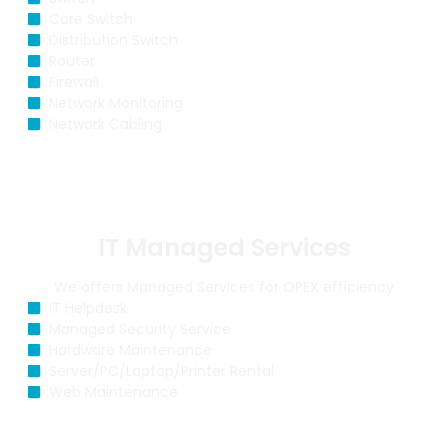
Core Switch
Distribution Switch
Router
Firewall
Network Monitoring
Network Cabling
IT Managed Services
We offers Managed Services for OPEX efficiency
IT Helpdesk
Managed Security Service
Hardware Maintenance
Server/PC/Laptop/Printer Rental
Web Maintenance