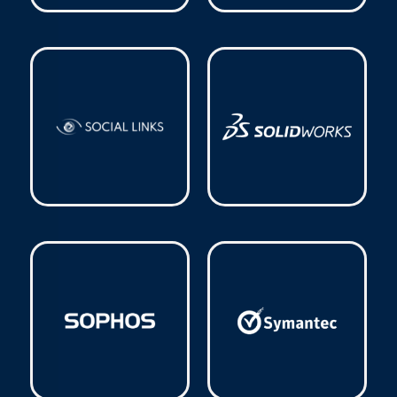
Ruijie
(8)
SketchUp
(3)
Social Links
(1)
Solidworks
(3)