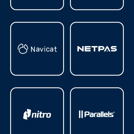
Microsoft
(37)
Microsoft 365
(11)
Navicat
(4)
Netpas
(13)