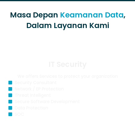
Masa Depan
Keamanan Data
,
Dalam Layanan Kami
IT Security
We offers Services to protect your organization
Security Consultant
Network / EP Protection
Threat Intelligent
Secure Software Development
Data Protection
SOC