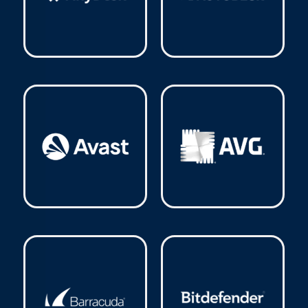
AnyDesk
(2)
Autodesk
(31)
Avast
(23)
AVG
(16)