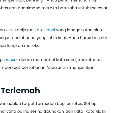
ti memperkuat benteng—Anda perlu memahami di
os dan bagaimana mereka berusaha untuk melewati
aik itu kebijakan
kata sandi
yang longgar atau pintu
gun pertahanan yang lebih kuat, Anda harus berpikir
pasi langkah mereka.
egi
hacker
dalam membobol kata sandi, kerentanan
emperkuat pertahanan Anda untuk menjauhkan
i Terlemah
kan adalah target termudah bagi peretas. Setiap
ndi yang paling sering digunakan, dan kata-kata klasik