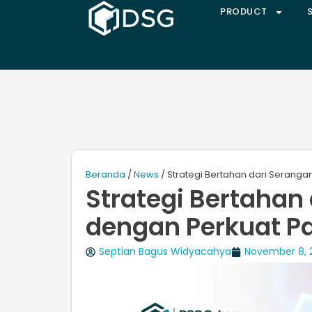
PRODUCT
Beranda
/
News
/ Strategi Bertahan dari Serang
Strategi Bertahan
dengan Perkuat P
Septian Bagus Widyacahya
November 8, 