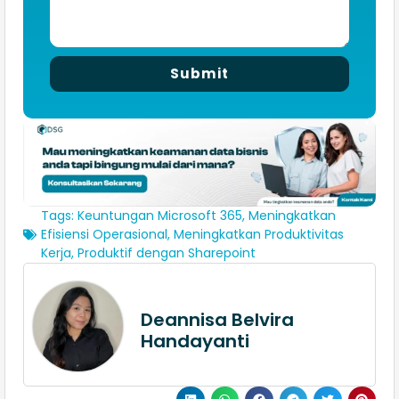
Submit
Tags:
Keuntungan Microsoft 365
,
Meningkatkan
Efisiensi Operasional
,
Meningkatkan Produktivitas
Kerja
,
Produktif dengan Sharepoint
Deannisa Belvira
Handayanti