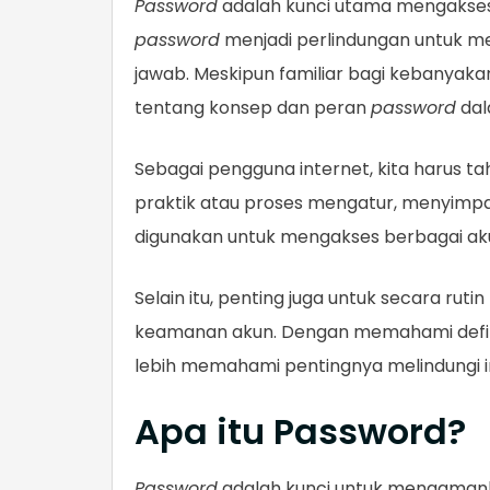
Password
adalah kunci utama mengakses b
password
menjadi perlindungan untuk m
jawab. Meskipun familiar bagi kebanya
tentang konsep dan peran
password
dal
Sebagai pengguna internet, kita harus tahu
praktik atau proses mengatur, menyimpa
digunakan untuk mengakses berbagai aku
Selain itu, penting juga untuk secara rut
keamanan akun. Dengan memahami definisi
lebih memahami pentingnya melindungi in
Apa itu Password?
Password
adalah kunci untuk mengaman