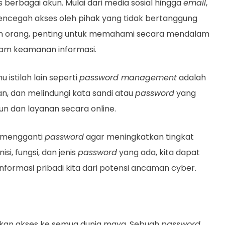
erbagai akun. Mulai dari media sosial hingga
email
,
encegah akses oleh pihak yang tidak bertanggung
kan orang, penting untuk memahami secara mendalam
am keamanan informasi.
 istilah lain seperti
password management
adalah
n, dan melindungi kata sandi atau
password
yang
n dan layanan secara online.
in mengganti
password
agar meningkatkan tingkat
, fungsi, dan jenis
password
yang ada, kita dapat
formasi pribadi kita dari potensi ancaman cyber.
kan akses ke semua dunia maya. Sebuah
password