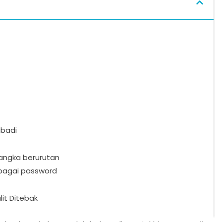
ibadi
angka berurutan
bagai password
it Ditebak