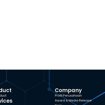
duct
Company
oduct
Profil Perusahaan
vices
Award & Media Release