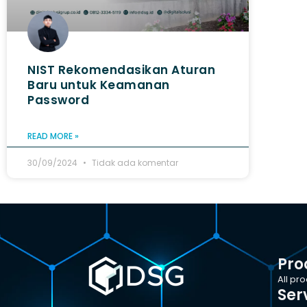
NIST Rekomendasikan Aturan
Baru untuk Keamanan
Password
READ MORE »
30/09/2024
Tidak ada komentar
Pro
All pr
Ser