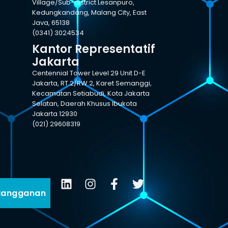
Village/Sub-district Lesanpuro,
Kedungkandang, Malang City, East
Java, 65138
(0341) 3024534
Kantor Representatif
Jakarta
Centennial Tower Level 29 Unit D-E
Jakarta, RT.2/RW.2, Karet Semanggi,
Kecamatan Setiabudi, Kota Jakarta
Selatan, Daerah Khusus Ibukota
Jakarta 12930
(021) 29608319
langganan