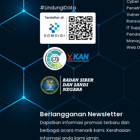
Cyber 
#LindungiData
Penetr
Vulner
Ranso
IT Sup
Pendam
Manage
Web D
Berlangganan Newsletter
Dapatkan informasi promosi terbaru dan
berbagai acara menarik kami. Kerahasian
informasi anda kami jamin.