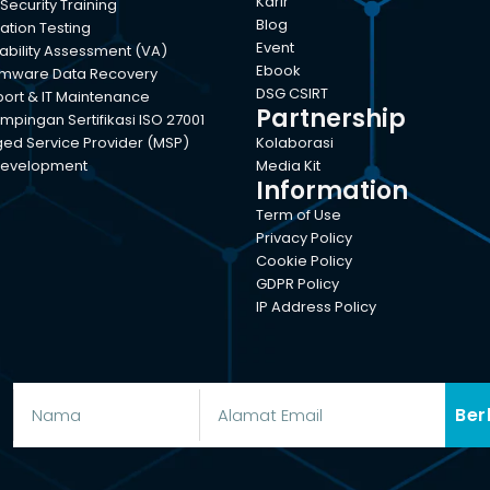
Karir
Security Training
Blog
ation Testing
Event
ability Assessment (VA)
Ebook
mware Data Recovery
DSG CSIRT
port & IT Maintenance
Partnership
pingan Sertifikasi ISO 27001
d Service Provider (MSP)
Kolaborasi
evelopment
Media Kit
Information
Term of Use
Privacy Policy
Cookie Policy
GDPR Policy
IP Address Policy
Ber