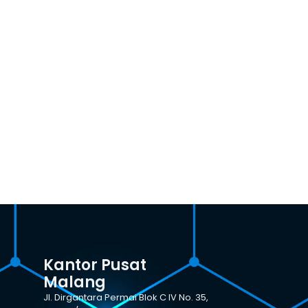
Kantor Pusat
Malang
Jl. Dirgantara Permai Blok C IV No. 35,