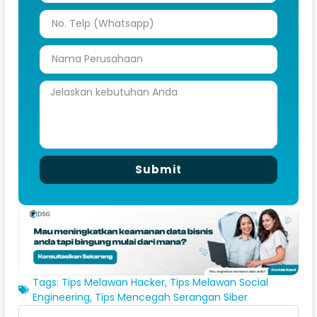
Submit
Tags:
Tips Melawan Hacker
,
Tips Melawan Social
Engineering
,
Tips Mencegah Serangan Siber