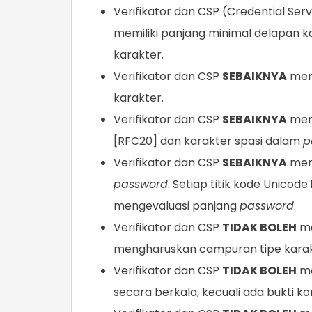
Verifikator dan CSP (Credential Ser
memiliki panjang minimal delapan 
karakter.
Verifikator dan CSP
SEBAIKNYA
men
karakter.
Verifikator dan CSP
SEBAIKNYA
mene
[RFC20] dan karakter spasi dalam
p
Verifikator dan CSP
SEBAIKNYA
mene
password
. Setiap titik kode Unicode
mengevaluasi panjang
password
.
Verifikator dan CSP
TIDAK BOLEH
me
mengharuskan campuran tipe kara
Verifikator dan CSP
TIDAK BOLEH
me
secara berkala, kecuali ada bukti k