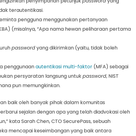
ngizinkan penyimpanan petunjuk
password
yang
dak terautentikasi.
minta pengguna menggunakan pertanyaan
(KBA) (misalnya, “Apa nama hewan peliharaan pertama
luruh
password
yang dikirimkan (yaitu, tidak boleh
ya penggunaan
autentikasi multi-faktor
(MFA) sebagai
ukan persyaratan langsung untuk
password
, NIST
mana pun memungkinkan.
gan baik oleh banyak pihak dalam komunitas
rbarui sejalan dengan apa yang telah diadvokasi oleh
n,” kata Sarah Chen, CTO SecurePass, sebuah
reka mencapai keseimbangan yang baik antara