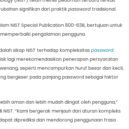
nology (NIST) telah merilis pedoman terbaru terkait
ubahan signifikan dari praktik
password
tradisional.
lam NIST Special Publication 800-63B, bertujuan untuk
s memperbaiki pengalaman pengguna.
dalah sikap NIST terhadap kompleksitas
password
.
idak lagi merekomendasikan penerapan persyaratan
enang, seperti mencampurkan huruf besar dan kecil,
rang bergeser pada panjang password sebagai faktor
ebih aman dan lebih mudah diingat oleh pengguna,”
 di NIST. “Kami bergerak menjauh dari aturan kompleks
g dapat diprediksi dan mendorong penggunaan frasa