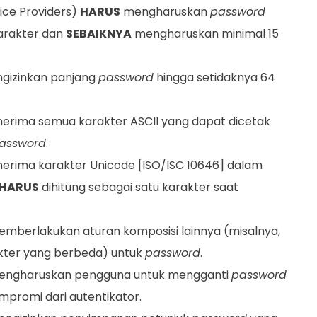
vice Providers)
HARUS
mengharuskan
password
karakter dan
SEBAIKNYA
mengharuskan minimal 15
gizinkan panjang
password
hingga setidaknya 64
rima semua karakter ASCII yang dapat dicetak
assword
.
rima karakter Unicode [ISO/ISC 10646] dalam
HARUS
dihitung sebagai satu karakter saat
mberlakukan aturan komposisi lainnya (misalnya,
kter yang berbeda) untuk
password
.
ngharuskan pengguna untuk mengganti
password
ompromi dari autentikator.