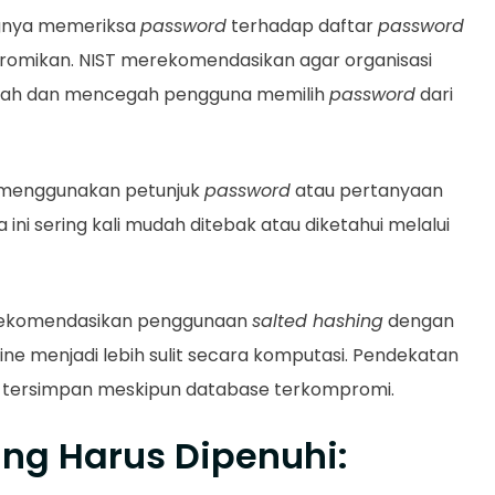
gnya memeriksa
password
terhadap daftar
password
promikan. NIST merekomendasikan agar organisasi
ah dan mencegah pengguna memilih
password
dari
ak menggunakan petunjuk
password
atau pertanyaan
ini sering kali mudah ditebak atau diketahui melalui
rekomendasikan penggunaan
salted hashing
dengan
e menjadi lebih sulit secara komputasi. Pendekatan
tersimpan meskipun database terkompromi.
ang Harus Dipenuhi: