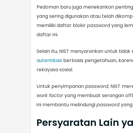
Pedoman baru juga menekankan pentin
yang sering digunakan atau telah dikom
memiliki daftar blokir
password
yang lem
daftar ini.
Selain itu, NIST menyarankan untuk tid
autentikasi
berbasis pengetahuan, karena 
rekayasa sosial.
Untuk penyimpanan
password
, NIST me
work factor
yang membuat serangan offlin
ini membantu melindungi
password
yang 
Persyaratan Lain y