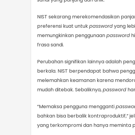
NIST sekarang merekomendasikan panja
preferensi kuat untuk
password
yang lebi
memungkinkan penggunaan
password
h
frasa sandi.
Perubahan signifikan lainnya adalah pe
berkala. NIST berpendapat bahwa penggan
melemahkan keamanan karena mendoron
mudah ditebak. Sebaliknya,
password
han
“Memaksa pengguna mengganti
passwo
bahkan bisa berbalik kontraproduktif,” je
yang terkompromi dan hanya meminta pe