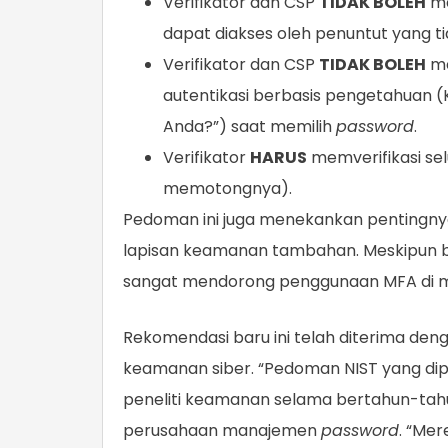
Verifikator dan CSP
TIDAK BOLEH
me
dapat diakses oleh penuntut yang ti
Verifikator dan CSP
TIDAK BOLEH
me
autentikasi berbasis pengetahuan 
Anda?”) saat memilih
password
.
Verifikator
HARUS
memverifikasi se
memotongnya).
Pedoman ini juga menekankan pentingn
lapisan keamanan tambahan. Meskipun b
sangat mendorong penggunaan MFA di 
Rekomendasi baru ini telah diterima den
keamanan siber. “Pedoman NIST yang dipe
peneliti keamanan selama bertahun-tahu
perusahaan manajemen
password
. “Me