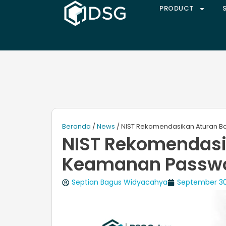
PRODUCT
Beranda
/
News
/ NIST Rekomendasikan Aturan B
NIST Rekomendasi
Keamanan Passw
Septian Bagus Widyacahya
September 30