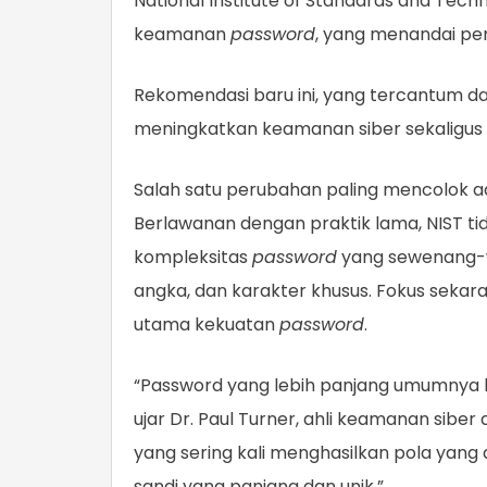
National Institute of Standards and Tech
keamanan
password
, yang menandai per
Rekomendasi baru ini, yang tercantum da
meningkatkan keamanan siber sekaligu
Salah satu perubahan paling mencolok a
Berlawanan dengan praktik lama, NIST t
kompleksitas
password
yang sewenang-w
angka, dan karakter khusus. Fokus seka
utama kekuatan
password
.
“Password yang lebih panjang umumnya l
ujar Dr. Paul Turner, ahli keamanan siber
yang sering kali menghasilkan pola yan
sandi yang panjang dan unik.”