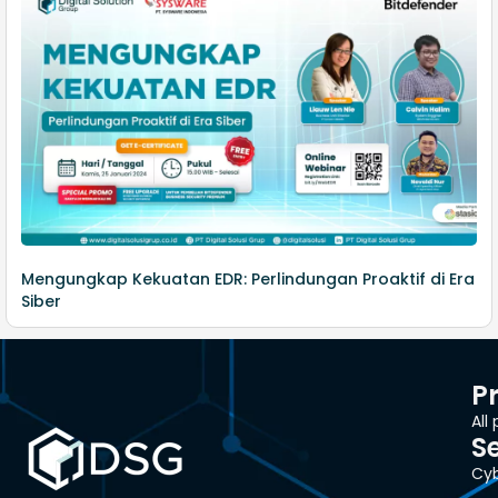
Mengungkap Kekuatan EDR: Perlindungan Proaktif di Era
Siber
P
All
S
Cyb