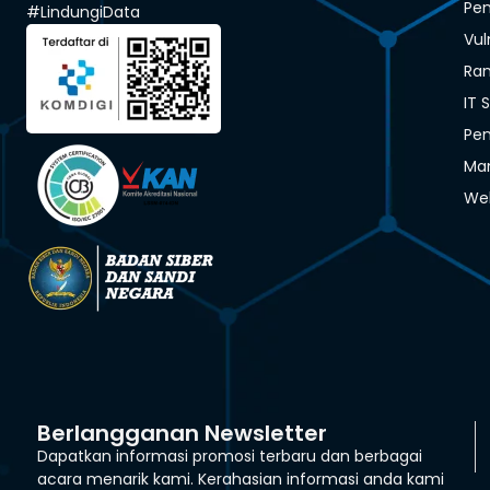
Pen
#LindungiData
Vul
Ra
IT 
Pen
Man
We
Berlangganan Newsletter
Dapatkan informasi promosi terbaru dan berbagai
acara menarik kami. Kerahasian informasi anda kami