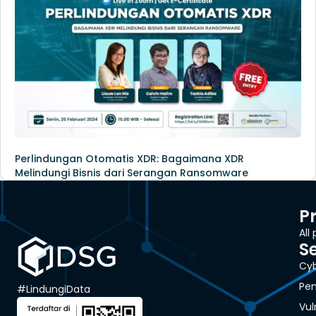
Perlindungan Otomatis XDR: Bagaimana XDR
Melindungi Bisnis dari Serangan Ransomware
P
All
S
Cyb
Pen
#LindungiData
Vul