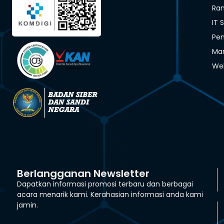
Ra
IT 
Pen
Man
We
Berlangganan Newsletter
Dapatkan informasi promosi terbaru dan berbagai
acara menarik kami. Kerahasian informasi anda kami
jamin.