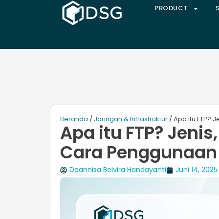
PRODUCT
Beranda
/
Jaringan & Infrastruktur
/ Apa itu FTP? J
Apa itu FTP? Jenis,
Cara Penggunaan
Deannisa Belvira Handayanti
Juni 14, 2025