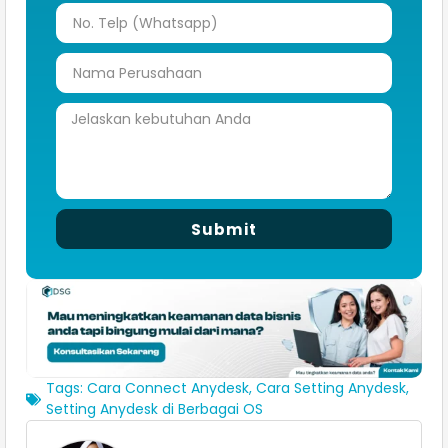
Submit
Tags:
Cara Connect Anydesk
,
Cara Setting Anydesk
,
Setting Anydesk di Berbagai OS