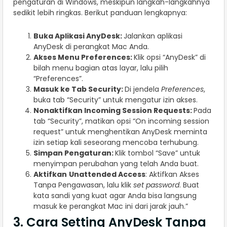
pengaturan di Windows, meskipun langkah-langkahnya
sedikit lebih ringkas. Berikut panduan lengkapnya:
Buka Aplikasi AnyDesk:
Jalankan aplikasi
AnyDesk di perangkat Mac Anda.
Akses Menu Preferences:
Klik opsi “AnyDesk” di
bilah menu bagian atas layar, lalu pilih
“Preferences”.
Masuk ke Tab Security:
Di jendela
Preferences
,
buka tab “Security” untuk mengatur izin akses.
Nonaktifkan Incoming Session Requests:
Pada
tab “Security”, matikan opsi “On incoming session
request” untuk menghentikan AnyDesk meminta
izin setiap kali seseorang mencoba terhubung.
Simpan Pengaturan:
Klik tombol “Save” untuk
menyimpan perubahan yang telah Anda buat.
Aktifkan
Unattended Access
: Aktifkan Akses
Tanpa Pengawasan, lalu klik
set password
. Buat
kata sandi yang kuat agar Anda bisa langsung
masuk ke perangkat Mac ini dari jarak jauh.”
3. Cara Setting AnyDesk Tanpa