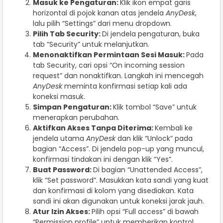
Masuk ke Pengaturan:
Klik ikon empat garis
horizontal di pojok kanan atas jendela
AnyDesk
,
lalu pilih “Settings” dari menu dropdown.
Pilih Tab Security:
Di jendela pengaturan, buka
tab “Security” untuk melanjutkan.
Menonaktifkan Permintaan Sesi Masuk:
Pada
tab Security, cari opsi “On incoming session
request” dan nonaktifkan. Langkah ini mencegah
AnyDesk
meminta konfirmasi setiap kali ada
koneksi masuk.
Simpan Pengaturan:
Klik tombol “Save” untuk
menerapkan perubahan.
Aktifkan Akses Tanpa Diterima:
Kembali ke
jendela utama
AnyDesk
dan klik “Unlock” pada
bagian “Access”. Di jendela pop-up yang muncul,
konfirmasi tindakan ini dengan klik “Yes”.
Buat Password:
Di bagian “Unattended Access”,
klik “Set password”. Masukkan kata sandi yang kuat
dan konfirmasi di kolom yang disediakan. Kata
sandi ini akan digunakan untuk koneksi jarak jauh.
Atur Izin Akses:
Pilih opsi “Full access” di bawah
“Permission profile” untuk memberikan kontrol