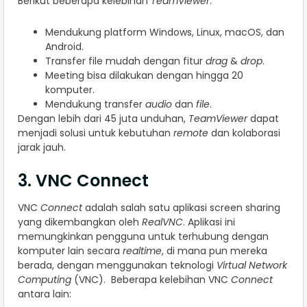
Berikut beberapa kelebihan
TeamViewer
:
Mendukung platform Windows, Linux, macOS, dan
Android.
Transfer file mudah dengan fitur
drag
&
drop
.
Meeting bisa dilakukan dengan hingga 20
komputer.
Mendukung transfer
audio
dan
file
.
Dengan lebih dari 45 juta unduhan,
TeamViewer
dapat
menjadi solusi untuk kebutuhan
remote
dan kolaborasi
jarak jauh.
3. VNC Connect
VNC
Connect
adalah salah satu aplikasi screen sharing
yang dikembangkan oleh
RealVNC
. Aplikasi ini
memungkinkan pengguna untuk terhubung dengan
komputer lain secara
realtime
, di mana pun mereka
berada, dengan menggunakan teknologi
Virtual Network
Computing
(VNC). Beberapa kelebihan VNC
Connect
antara lain: