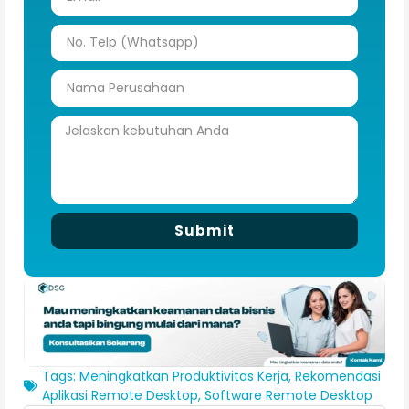
Submit
Tags:
Meningkatkan Produktivitas Kerja
,
Rekomendasi
Aplikasi Remote Desktop
,
Software Remote Desktop