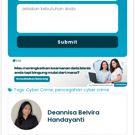
Submit
Tags:
Cyber Crime
,
pencegahan cyber crime
Deannisa Belvira
Handayanti