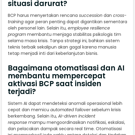
situasi darurat?
BCP harus menyertakan rencana
succession
dan
cross-
training
agar peran penting dapat digantikan sementara
oleh personel lain. Selain itu,
employee resilience
program
membantu menjaga stabilitas psikologis tim
selama masa krisis. Tanpa strategi ini, bahkan sistem
teknis terbaik sekalipun akan gagal karena manusia
tetap menjadi inti dari keberlanjutan bisnis.
Bagaimana otomatisasi dan AI
membantu mempercepat
aktivasi BCP saat insiden
terjadi?
Sistem AI dapat mendeteksi anomali operasional lebih
cepat dan memicu
automated failover
sebelum krisis
berkembang. Selain itu,
AI-driven incident
response
mampu mengoordinasikan notifikasi, eskalasi,
dan pelacakan dampak secara real time. Otomatisasi
ini memperkecil jeda waktu antara deteksi dan tindakan,