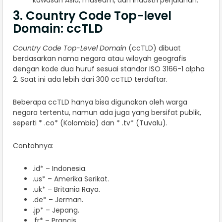
kawasan Asia, museum, dan industri perjalanan.
3. Country Code Top-level
Domain: ccTLD
Country Code Top-Level Domain
(ccTLD) dibuat
berdasarkan nama negara atau wilayah geografis
dengan kode dua huruf sesuai standar ISO 3166-1 alpha
2. Saat ini ada lebih dari 300 ccTLD terdaftar.
Beberapa ccTLD hanya bisa digunakan oleh warga
negara tertentu, namun ada juga yang bersifat publik,
seperti * .co* (Kolombia) dan * .tv* (Tuvalu).
Contohnya:
.id* – Indonesia.
.us* – Amerika Serikat.
.uk* – Britania Raya.
.de* – Jerman.
.jp* – Jepang.
.fr* – Prancis.