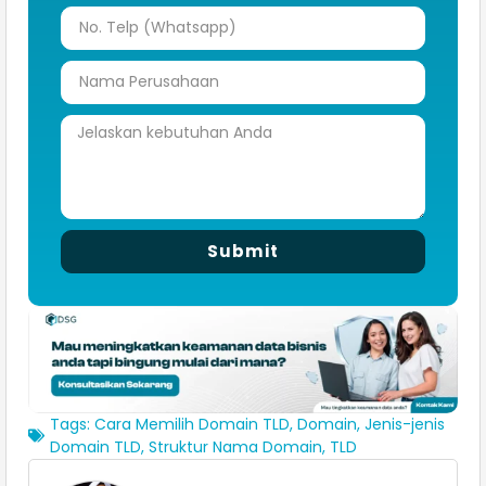
Submit
Tags:
Cara Memilih Domain TLD
,
Domain
,
Jenis-jenis
Domain TLD
,
Struktur Nama Domain
,
TLD