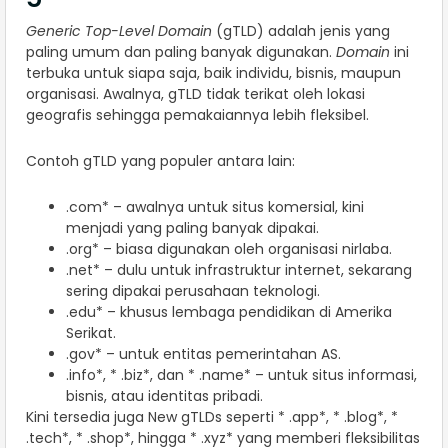
Generic Top-Level Domain
(gTLD) adalah jenis yang
paling umum dan paling banyak digunakan.
Domain
ini
terbuka untuk siapa saja, baik individu, bisnis, maupun
organisasi. Awalnya, gTLD tidak terikat oleh lokasi
geografis sehingga pemakaiannya lebih fleksibel.
Contoh gTLD yang populer antara lain:
.com* – awalnya untuk situs komersial, kini
menjadi yang paling banyak dipakai.
.org* – biasa digunakan oleh organisasi nirlaba.
.net* – dulu untuk infrastruktur internet, sekarang
sering dipakai perusahaan teknologi.
.edu* – khusus lembaga pendidikan di Amerika
Serikat.
.gov* – untuk entitas pemerintahan AS.
.info*, * .biz*, dan * .name* – untuk situs informasi,
bisnis, atau identitas pribadi.
Kini tersedia juga New gTLDs seperti * .app*, * .blog*, *
.tech*, * .shop*, hingga * .xyz* yang memberi fleksibilitas