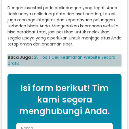
Dengan investasi pada perlindungan yang tepat, Anda
tidak hanya melindungi data dan aset penting, tetapi
juga menjaga integritas dan kepercayaan pelanggan
terhadap bisnis Anda. Mengabaikan keamanan
website
bisa berakibat fatal, jadi pastikan untuk melakukan
segala upaya yang diperlukan untuk menjaga situs Anda
tetap aman dari ancaman siber.
Baca Juga :
25 Tools Cek Keamanan Website Secara
Gratis
Isi form berikut! Tim
kami segera
menghubungi Anda.