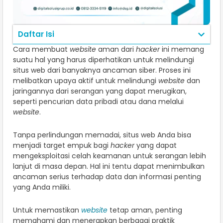
Daftar Isi
Cara membuat
website
aman dari
hacker
ini memang
suatu hal yang harus diperhatikan untuk melindungi
situs web dari banyaknya ancaman siber. Proses ini
melibatkan upaya aktif untuk melindungi
website
dan
jaringannya dari serangan yang dapat merugikan,
seperti pencurian data pribadi atau dana melalui
website
.
Tanpa perlindungan memadai, situs web Anda bisa
menjadi target empuk bagi
hacker
yang dapat
mengeksploitasi celah keamanan untuk serangan lebih
lanjut di masa depan. Hal ini tentu dapat menimbulkan
ancaman serius terhadap data dan informasi penting
yang Anda miliki.
Untuk memastikan
website
tetap aman, penting
memahami dan menerapkan berbagai praktik