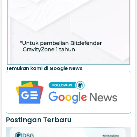
Temukan kami di Google News
Postingan Terbaru