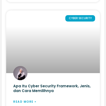
CYBER SECURITY
Apa Itu Cyber Security Framework, Jenis,
dan Cara Memilihnya
READ MORE »