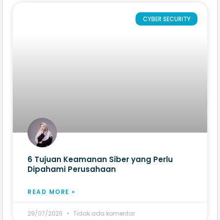
CYBER SECURITY
6 Tujuan Keamanan Siber yang Perlu
Dipahami Perusahaan
READ MORE »
29/07/2026
Tidak ada komentar