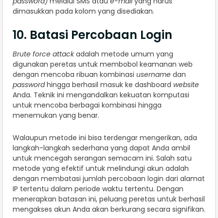
password)
melalui SMS atau
e-mail
yang harus
dimasukkan pada kolom yang disediakan.
10. Batasi Percobaan Login
Brute force attack
adalah metode umum yang
digunakan peretas untuk membobol keamanan web
dengan mencoba ribuan kombinasi
username
dan
password
hingga berhasil masuk ke dashboard
website
Anda. Teknik ini mengandalkan kekuatan komputasi
untuk mencoba berbagai kombinasi hingga
menemukan yang benar.
Walaupun metode ini bisa terdengar mengerikan, ada
langkah-langkah sederhana yang dapat Anda ambil
untuk mencegah serangan semacam ini. Salah satu
metode yang efektif untuk melindungi akun adalah
dengan membatasi jumlah percobaan login dari alamat
IP tertentu dalam periode waktu tertentu. Dengan
menerapkan batasan ini, peluang peretas untuk berhasil
mengakses akun Anda akan berkurang secara signifikan.