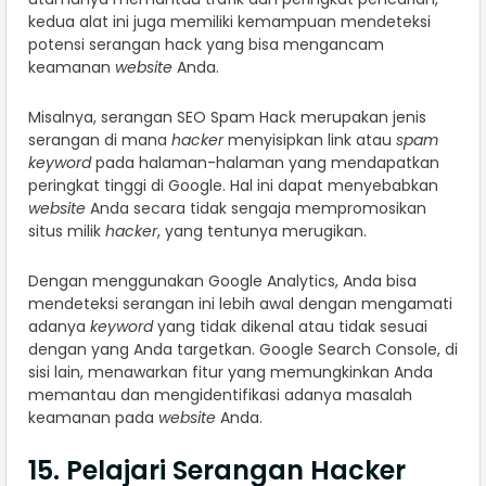
kedua alat ini juga memiliki kemampuan mendeteksi
potensi serangan hack yang bisa mengancam
keamanan
website
Anda.
Misalnya, serangan SEO Spam Hack merupakan jenis
serangan di mana
hacker
menyisipkan link atau
spam
keyword
pada halaman-halaman yang mendapatkan
peringkat tinggi di Google. Hal ini dapat menyebabkan
website
Anda secara tidak sengaja mempromosikan
situs milik
hacker
, yang tentunya merugikan.
Dengan menggunakan Google Analytics, Anda bisa
mendeteksi serangan ini lebih awal dengan mengamati
adanya
keyword
yang tidak dikenal atau tidak sesuai
dengan yang Anda targetkan. Google Search Console, di
sisi lain, menawarkan fitur yang memungkinkan Anda
memantau dan mengidentifikasi adanya masalah
keamanan pada
website
Anda.
15. Pelajari Serangan Hacker