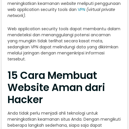
meningkatkan keamanan
website
meliputi penggunaan
web application security tools dan
VPN
(virtual private
network)
.
Web application security tools dapat membantu dalam
mendeteksi dan menanggulangi potensi ancaman
yang mungkin tidak terlihat secara kasat mata,
sedangkan VPN dapat melindungi data yang dikirimkan
melalui jaringan dengan mengenkripsi informasi
tersebut.
15 Cara Membuat
Website Aman dari
Hacker
Anda tidak perlu menjadi ahli teknologi untuk
meningkatkan keamanan situs Anda. Dengan mengikuti
beberapa langkah sederhana, siapa saja dapat