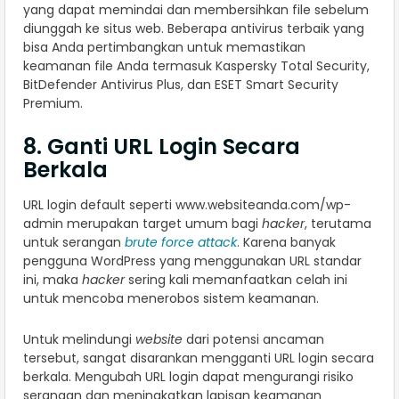
yang dapat memindai dan membersihkan file sebelum
diunggah ke situs web. Beberapa antivirus terbaik yang
bisa Anda pertimbangkan untuk memastikan
keamanan file Anda termasuk Kaspersky Total Security,
BitDefender Antivirus Plus, dan ESET Smart Security
Premium.
8. Ganti URL Login Secara
Berkala
URL login default seperti www.websiteanda.com/wp-
admin merupakan target umum bagi
hacker
, terutama
untuk serangan
brute force attack
. Karena banyak
pengguna WordPress yang menggunakan URL standar
ini, maka
hacker
sering kali memanfaatkan celah ini
untuk mencoba menerobos sistem keamanan.
Untuk melindungi
website
dari potensi ancaman
tersebut, sangat disarankan mengganti URL login secara
berkala. Mengubah URL login dapat mengurangi risiko
serangan dan meningkatkan lapisan keamanan