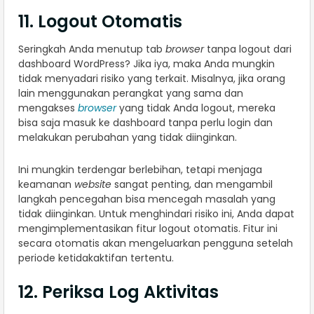
11. Logout Otomatis
Seringkah Anda menutup tab
browser
tanpa logout dari
dashboard WordPress? Jika iya, maka Anda mungkin
tidak menyadari risiko yang terkait. Misalnya, jika orang
lain menggunakan perangkat yang sama dan
mengakses
browser
yang tidak Anda logout, mereka
bisa saja masuk ke dashboard tanpa perlu login dan
melakukan perubahan yang tidak diinginkan.
Ini mungkin terdengar berlebihan, tetapi menjaga
keamanan
website
sangat penting, dan mengambil
langkah pencegahan bisa mencegah masalah yang
tidak diinginkan. Untuk menghindari risiko ini, Anda dapat
mengimplementasikan fitur logout otomatis. Fitur ini
secara otomatis akan mengeluarkan pengguna setelah
periode ketidakaktifan tertentu.
12. Periksa Log Aktivitas