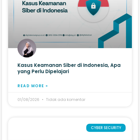
Kasus Keamanan Siber di Indonesia, Apa
yang Perlu Dipelajari
READ MORE »
01/08/2026
Tidak ada komentar
CYBER SECURITY