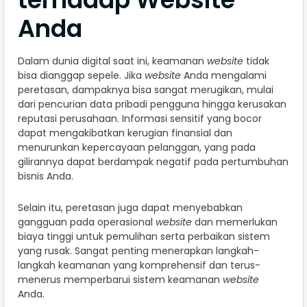
Anda
Dalam dunia digital saat ini, keamanan
website
tidak
bisa dianggap sepele. Jika
website
Anda mengalami
peretasan, dampaknya bisa sangat merugikan, mulai
dari pencurian data pribadi pengguna hingga kerusakan
reputasi perusahaan. Informasi sensitif yang bocor
dapat mengakibatkan kerugian finansial dan
menurunkan kepercayaan pelanggan, yang pada
gilirannya dapat berdampak negatif pada pertumbuhan
bisnis Anda.
Selain itu, peretasan juga dapat menyebabkan
gangguan pada operasional
website
dan memerlukan
biaya tinggi untuk pemulihan serta perbaikan sistem
yang rusak. Sangat penting menerapkan langkah-
langkah keamanan yang komprehensif dan terus-
menerus memperbarui sistem keamanan
website
Anda.