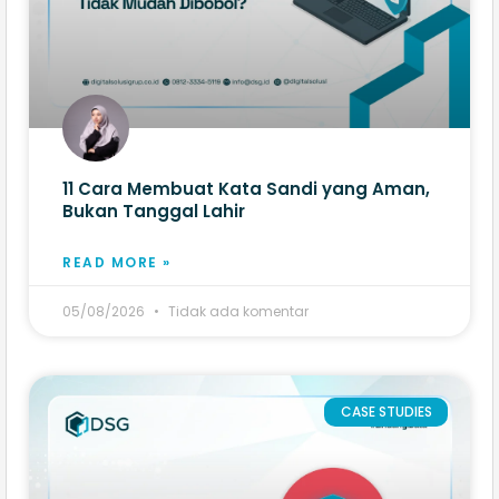
11 Cara Membuat Kata Sandi yang Aman,
Bukan Tanggal Lahir
READ MORE »
05/08/2026
Tidak ada komentar
CASE STUDIES