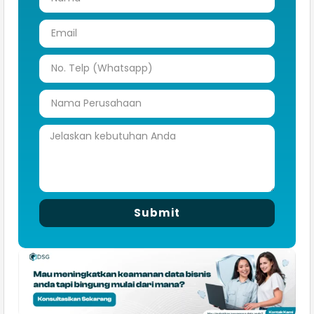
Submit