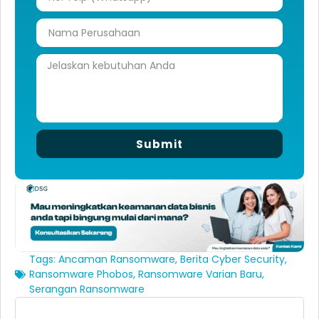
Submit
Tags:
Ancaman Ransomware
,
Berita Cyber Security
,
Ransomware Phobos
,
Ransomware Varian Baru
,
Serangan Ransomware