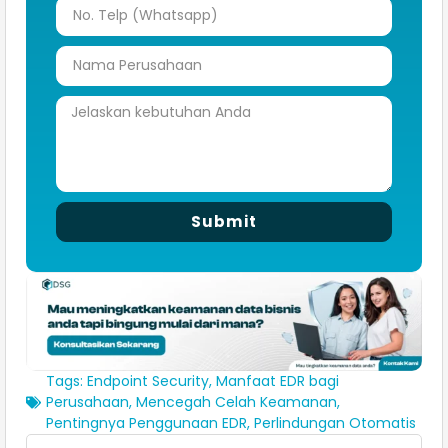
Submit
Tags:
Endpoint Security
,
Manfaat EDR bagi
Perusahaan
,
Mencegah Celah Keamanan
,
Pentingnya Penggunaan EDR
,
Perlindungan Otomatis