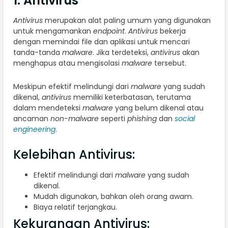
1. Antivirus
Antivirus
merupakan alat paling umum yang digunakan
untuk mengamankan
endpoint
.
Antivirus
bekerja
dengan memindai file dan aplikasi untuk mencari
tanda-tanda
malware
. Jika terdeteksi,
antivirus
akan
menghapus atau mengisolasi
malware
tersebut.
Meskipun efektif melindungi dari
malware
yang sudah
dikenal,
antivirus
memiliki keterbatasan, terutama
dalam mendeteksi
malware
yang belum dikenal atau
ancaman
non-malware
seperti
phishing
dan
social
engineering
.
Kelebihan Antivirus:
Efektif melindungi dari
malware
yang sudah
dikenal.
Mudah digunakan, bahkan oleh orang awam.
Biaya relatif terjangkau.
Kekurangan Antivirus: