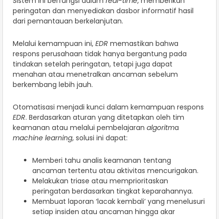
Sistem ini berfungsi dalam
real-time
, memberikan
peringatan dan menyediakan dasbor informatif hasil
dari pemantauan berkelanjutan.
Melalui kemampuan ini,
EDR
memastikan bahwa
respons perusahaan tidak hanya bergantung pada
tindakan setelah peringatan, tetapi juga dapat
menahan atau menetralkan ancaman sebelum
berkembang lebih jauh.
Otomatisasi menjadi kunci dalam kemampuan respons
EDR
. Berdasarkan aturan yang ditetapkan oleh tim
keamanan atau melalui pembelajaran
algoritm
a
machine learning
, solusi ini dapat:
Memberi tahu analis keamanan tentang
ancaman tertentu atau aktivitas mencurigakan.
Melakukan triase atau memprioritaskan
peringatan berdasarkan tingkat keparahannya.
Membuat laporan ‘lacak kembali’ yang menelusuri
setiap insiden atau ancaman hingga akar