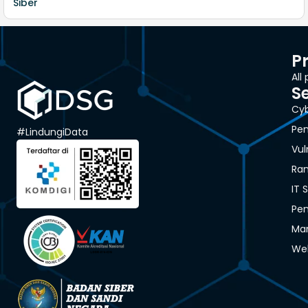
Siber
P
All
S
Cyb
Pen
#LindungiData
Vul
Ra
IT 
Pen
Man
We