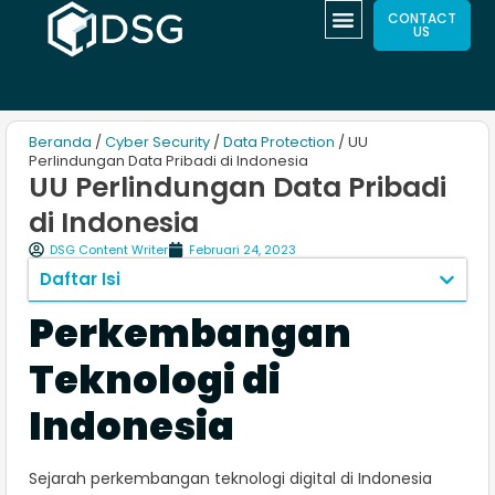
CONTACT
US
Beranda
/
Cyber Security
/
Data Protection
/ UU
Perlindungan Data Pribadi di Indonesia
UU Perlindungan Data Pribadi
di Indonesia
DSG Content Writer
Februari 24, 2023
Daftar Isi
Perkembangan
Teknologi di
Indonesia
Sejarah perkembangan teknologi digital di Indonesia