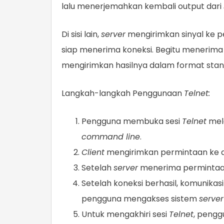
lalu menerjemahkan kembali output dari
Di sisi lain,
server
mengirimkan sinyal ke p
siap menerima koneksi. Begitu menerima 
mengirimkan hasilnya dalam format stan
Langkah-langkah Penggunaan
Telnet:
Pengguna membuka sesi
Telnet
mela
command line
.
Client
mengirimkan permintaan ke al
Setelah
server
menerima permintaa
Setelah koneksi berhasil, komunikas
pengguna mengakses sistem
server
Untuk mengakhiri sesi
Telnet
, pengg