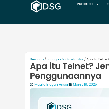
PRODUCT
Beranda
/
Jaringan & Infrastruktur
/ Apa itu Telne
Apa itu Telnet? Je
Penggunaannya
Maulia Inayah Ansar
Maret 19, 2025