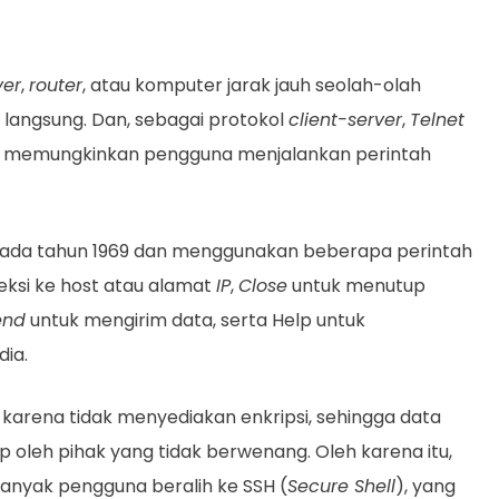
ver
,
router
, atau komputer jarak jauh seolah-olah
angsung. Dan, sebagai protokol
client-server
,
Telnet
dan memungkinkan pengguna menjalankan perintah
n pada tahun 1969 dan menggunakan beberapa perintah
si ke host atau alamat
IP
,
Close
untuk menutup
end
untuk mengirim data, serta Help untuk
ia.
karena tidak menyediakan enkripsi, sehingga data
 oleh pihak yang tidak berwenang. Oleh karena itu,
banyak pengguna beralih ke SSH (
Secure Shell
), yang