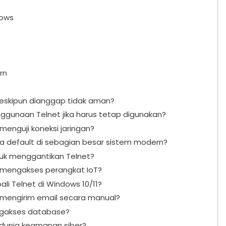
dows
rn
eskipun dianggap tidak aman?
unaan Telnet jika harus tetap digunakan?
menguji koneksi jaringan?
a default di sebagian besar sistem modern?
tuk menggantikan Telnet?
 mengakses perangkat IoT?
i Telnet di Windows 10/11?
 mengirim email secara manual?
ngakses database?
 dunia keamanan siber?