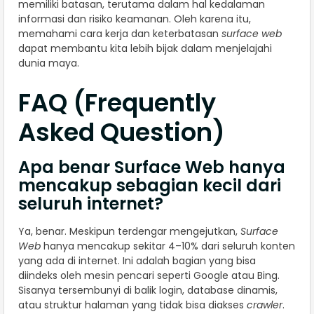
memiliki batasan, terutama dalam hal kedalaman
informasi dan risiko keamanan. Oleh karena itu,
memahami cara kerja dan keterbatasan
surface web
dapat membantu kita lebih bijak dalam menjelajahi
dunia maya.
FAQ (Frequently
Asked Question)
Apa benar Surface Web hanya
mencakup sebagian kecil dari
seluruh internet?
Ya, benar. Meskipun terdengar mengejutkan,
Surface
Web
hanya mencakup sekitar 4–10% dari seluruh konten
yang ada di internet. Ini adalah bagian yang bisa
diindeks oleh mesin pencari seperti Google atau Bing.
Sisanya tersembunyi di balik login, database dinamis,
atau struktur halaman yang tidak bisa diakses
crawler
.