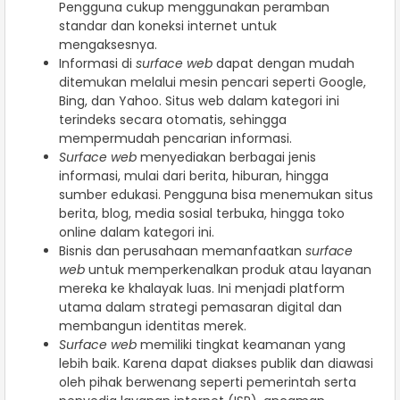
Pengguna cukup menggunakan peramban
standar dan koneksi internet untuk
mengaksesnya.
Informasi di
surface web
dapat dengan mudah
ditemukan melalui mesin pencari seperti Google,
Bing, dan Yahoo. Situs web dalam kategori ini
terindeks secara otomatis, sehingga
mempermudah pencarian informasi.
Surface web
menyediakan berbagai jenis
informasi, mulai dari berita, hiburan, hingga
sumber edukasi. Pengguna bisa menemukan situs
berita, blog, media sosial terbuka, hingga toko
online dalam kategori ini.
Bisnis dan perusahaan memanfaatkan
surface
web
untuk memperkenalkan produk atau layanan
mereka ke khalayak luas. Ini menjadi platform
utama dalam strategi pemasaran digital dan
membangun identitas merek.
Surface web
memiliki tingkat keamanan yang
lebih baik. Karena dapat diakses publik dan diawasi
oleh pihak berwenang seperti pemerintah serta