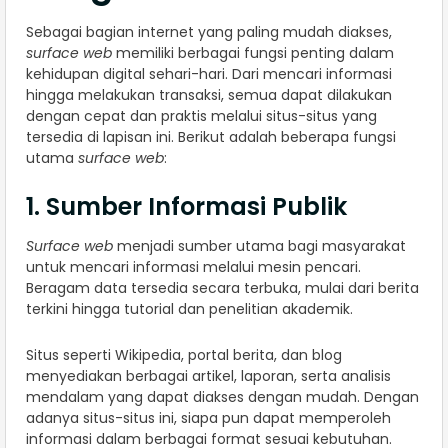
Sebagai bagian internet yang paling mudah diakses,
surface web
memiliki berbagai fungsi penting dalam
kehidupan digital sehari-hari. Dari mencari informasi
hingga melakukan transaksi, semua dapat dilakukan
dengan cepat dan praktis melalui situs-situs yang
tersedia di lapisan ini. Berikut adalah beberapa fungsi
utama
surface web
:
1. Sumber Informasi Publik
Surface web
menjadi sumber utama bagi masyarakat
untuk mencari informasi melalui mesin pencari.
Beragam data tersedia secara terbuka, mulai dari berita
terkini hingga tutorial dan penelitian akademik.
Situs seperti Wikipedia, portal berita, dan blog
menyediakan berbagai artikel, laporan, serta analisis
mendalam yang dapat diakses dengan mudah. Dengan
adanya situs-situs ini, siapa pun dapat memperoleh
informasi dalam berbagai format sesuai kebutuhan.