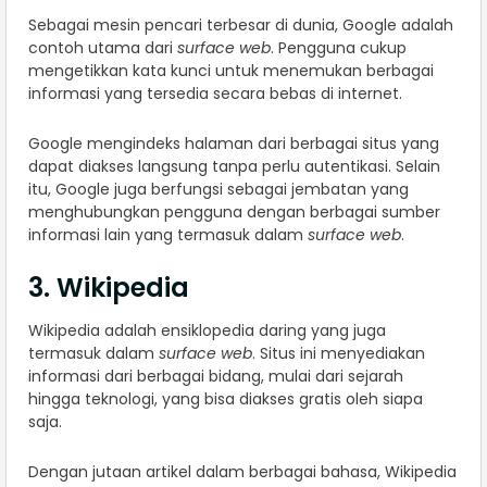
Sebagai mesin pencari terbesar di dunia, Google adalah
contoh utama dari
surface web
. Pengguna cukup
mengetikkan kata kunci untuk menemukan berbagai
informasi yang tersedia secara bebas di internet.
Google mengindeks halaman dari berbagai situs yang
dapat diakses langsung tanpa perlu autentikasi. Selain
itu, Google juga berfungsi sebagai jembatan yang
menghubungkan pengguna dengan berbagai sumber
informasi lain yang termasuk dalam
surface web
.
3. Wikipedia
Wikipedia adalah ensiklopedia daring yang juga
termasuk dalam
surface web
. Situs ini menyediakan
informasi dari berbagai bidang, mulai dari sejarah
hingga teknologi, yang bisa diakses gratis oleh siapa
saja.
Dengan jutaan artikel dalam berbagai bahasa, Wikipedia