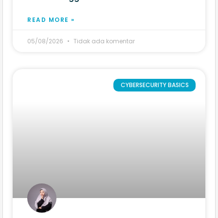
READ MORE »
05/08/2026
Tidak ada komentar
CYBERSECURITY BASICS