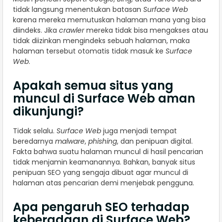
tidak langsung menentukan batasan
Surface Web
karena mereka memutuskan halaman mana yang bisa
diindeks. Jika
crawler
mereka tidak bisa mengakses atau
tidak diizinkan mengindeks sebuah halaman, maka
halaman tersebut otomatis tidak masuk ke
Surface
Web
.
Apakah semua situs yang
muncul di Surface Web aman
dikunjungi?
Tidak selalu.
Surface Web
juga menjadi tempat
beredarnya
malware
,
phishing
, dan penipuan digital.
Fakta bahwa suatu halaman muncul di hasil pencarian
tidak menjamin keamanannya. Bahkan, banyak situs
penipuan SEO yang sengaja dibuat agar muncul di
halaman atas pencarian demi menjebak pengguna.
Apa pengaruh SEO terhadap
keberadaan di Surface Web?