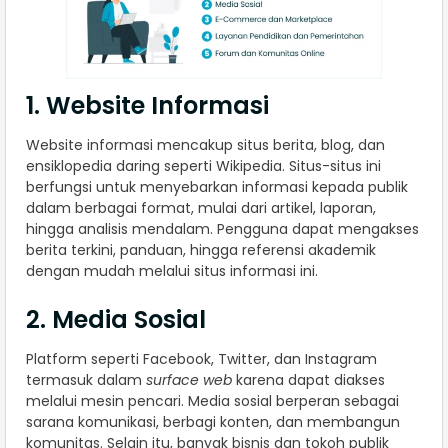
1. Website Informasi
Website informasi mencakup situs berita, blog, dan
ensiklopedia daring seperti Wikipedia. Situs-situs ini
berfungsi untuk menyebarkan informasi kepada publik
dalam berbagai format, mulai dari artikel, laporan,
hingga analisis mendalam. Pengguna dapat mengakses
berita terkini, panduan, hingga referensi akademik
dengan mudah melalui situs informasi ini.
2. Media Sosial
Platform seperti Facebook, Twitter, dan Instagram
termasuk dalam
surface web
karena dapat diakses
melalui mesin pencari. Media sosial berperan sebagai
sarana komunikasi, berbagi konten, dan membangun
komunitas. Selain itu, banyak bisnis dan tokoh publik