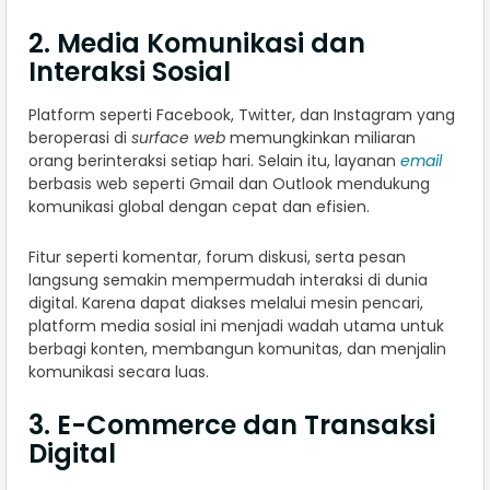
2. Media Komunikasi dan
Interaksi Sosial
Platform seperti Facebook, Twitter, dan Instagram yang
beroperasi di
surface web
memungkinkan miliaran
orang berinteraksi setiap hari. Selain itu, layanan
email
berbasis web seperti Gmail dan Outlook mendukung
komunikasi global dengan cepat dan efisien.
Fitur seperti komentar, forum diskusi, serta pesan
langsung semakin mempermudah interaksi di dunia
digital. Karena dapat diakses melalui mesin pencari,
platform media sosial ini menjadi wadah utama untuk
berbagi konten, membangun komunitas, dan menjalin
komunikasi secara luas.
3. E-Commerce dan Transaksi
Digital