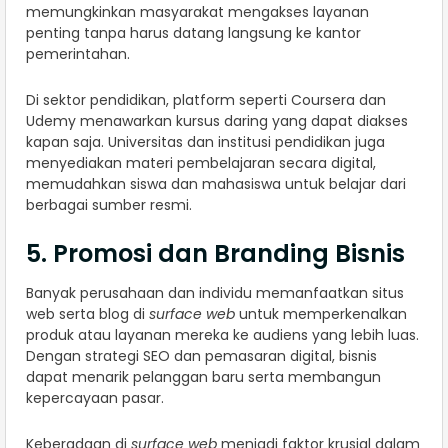
memungkinkan masyarakat mengakses layanan
penting tanpa harus datang langsung ke kantor
pemerintahan.
Di sektor pendidikan, platform seperti Coursera dan
Udemy menawarkan kursus daring yang dapat diakses
kapan saja. Universitas dan institusi pendidikan juga
menyediakan materi pembelajaran secara digital,
memudahkan siswa dan mahasiswa untuk belajar dari
berbagai sumber resmi.
5. Promosi dan Branding Bisnis
Banyak perusahaan dan individu memanfaatkan situs
web serta blog di
surface web
untuk memperkenalkan
produk atau layanan mereka ke audiens yang lebih luas.
Dengan strategi SEO dan pemasaran digital, bisnis
dapat menarik pelanggan baru serta membangun
kepercayaan pasar.
Keberadaan di
surface web
menjadi faktor krusial dalam