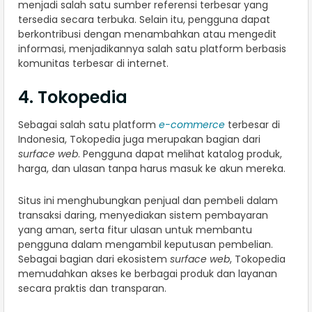
menjadi salah satu sumber referensi terbesar yang
tersedia secara terbuka. Selain itu, pengguna dapat
berkontribusi dengan menambahkan atau mengedit
informasi, menjadikannya salah satu platform berbasis
komunitas terbesar di internet.
4. Tokopedia
Sebagai salah satu platform
e-commerce
terbesar di
Indonesia, Tokopedia juga merupakan bagian dari
surface web
. Pengguna dapat melihat katalog produk,
harga, dan ulasan tanpa harus masuk ke akun mereka.
Situs ini menghubungkan penjual dan pembeli dalam
transaksi daring, menyediakan sistem pembayaran
yang aman, serta fitur ulasan untuk membantu
pengguna dalam mengambil keputusan pembelian.
Sebagai bagian dari ekosistem
surface web
, Tokopedia
memudahkan akses ke berbagai produk dan layanan
secara praktis dan transparan.