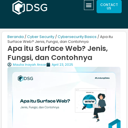
CONTACT
US
Beranda
/
Cyber Security
/
Cybersecurity Basics
/ Apa itu
Surface Web? Jenis, Fungsi, dan Contohnya
Apa itu Surface Web? Jenis,
Fungsi, dan Contohnya
Maulia Inayah Ansar
April 23, 2025