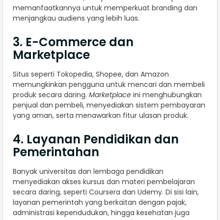
memanfaatkannya untuk memperkuat branding dan
menjangkau audiens yang lebih luas.
3. E-Commerce dan
Marketplace
Situs seperti Tokopedia, Shopee, dan Amazon
memungkinkan pengguna untuk mencari dan membeli
produk secara daring.
Marketplace
ini menghubungkan
penjual dan pembeli, menyediakan sistem pembayaran
yang aman, serta menawarkan fitur ulasan produk.
4. Layanan Pendidikan dan
Pemerintahan
Banyak universitas dan lembaga pendidikan
menyediakan akses kursus dan materi pembelajaran
secara daring, seperti Coursera dan Udemy. Di sisi lain,
layanan pemerintah yang berkaitan dengan pajak,
administrasi kependudukan, hingga kesehatan juga