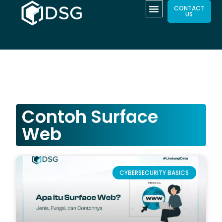
CONTACT
US
Contoh Surface
Web
CYBERSECURITY BASICS