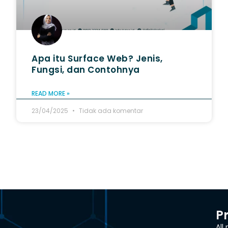
Apa itu Surface Web? Jenis,
Fungsi, dan Contohnya
READ MORE »
23/04/2025
Tidak ada komentar
P
All