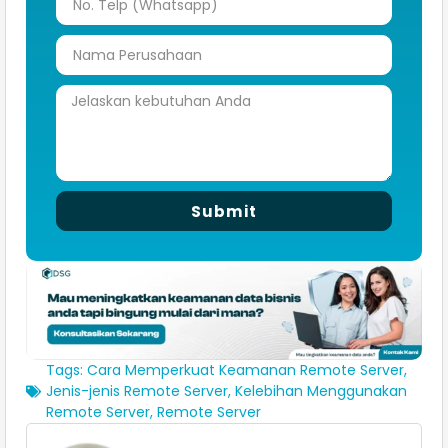
Submit
Tags:
Cara Memperkuat Keamanan Remote Server
,
Jenis-jenis Remote Server
,
Kelebihan Menggunakan
Remote Server
,
Remote Server