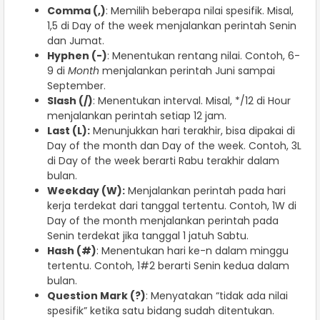
Comma (,)
: Memilih beberapa nilai spesifik. Misal,
1,5 di Day of the week menjalankan perintah Senin
dan Jumat.
Hyphen (-)
: Menentukan rentang nilai. Contoh, 6-
9 di
Month
menjalankan perintah Juni sampai
September.
Slash (/)
: Menentukan interval. Misal, */12 di Hour
menjalankan perintah setiap 12 jam.
Last (L):
Menunjukkan hari terakhir, bisa dipakai di
Day of the month dan Day of the week. Contoh, 3L
di Day of the week berarti Rabu terakhir dalam
bulan.
Weekday (W):
Menjalankan perintah pada hari
kerja terdekat dari tanggal tertentu. Contoh, 1W di
Day of the month menjalankan perintah pada
Senin terdekat jika tanggal 1 jatuh Sabtu.
Hash (#)
: Menentukan hari ke-n dalam minggu
tertentu. Contoh, 1#2 berarti Senin kedua dalam
bulan.
Question Mark (?)
: Menyatakan “tidak ada nilai
spesifik” ketika satu bidang sudah ditentukan.