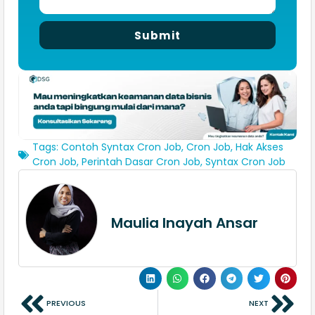
Submit
Tags:
Contoh Syntax Cron Job
,
Cron Job
,
Hak Akses
Cron Job
,
Perintah Dasar Cron Job
,
Syntax Cron Job
Maulia Inayah Ansar
PREVIOUS
NEXT