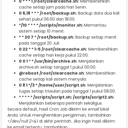
0 * * * 1 /root/clearcache.sh:
Membersihkan
cache setiap jam pada hari Senin.
0 6,18 * * * /root/backup.sh:
Backup data dua kali
sehari pukul 06:00 dan 18:00.
*/10 * * * * /scripts/monitor.sh:
Memantau
sistem setiap 10 menit.
* * 20 7 * /root/backup.sh:
Backup setiap menit
pada tanggal 20 Juli.
0 22 * * 1-5 /root/clearcache.sh:
Membersihkan
cache setiap hari kerja pukul 22:00.
0 0 1 * * /usr/bin/archive.sh
: Menjalankan
archive.sh setiap tanggal 1 pukul 00:00.
@reboot /root/clearcache.sh
: Membersihkan
cache setiap kali sistem menyala.
0 8 1 */3 * /home/user/script.sh
: Menjalankan
tugas setiap triwulan pada tanggal 1 pukul 08:00.
* * * * * /scripts/script.sh; /scripts/script2.sh:
Menjalankan beberapa perintah sekaligus.
Secara default, hasil
Cron Job
dikirim ke
email
lokal
Anda. Untuk menghentikan pengiriman, tambahkan
>/dev/null 2>&1
di akhir perintah. Jika ingin hasil dikirim
ke
email
tertentu, tambahkan