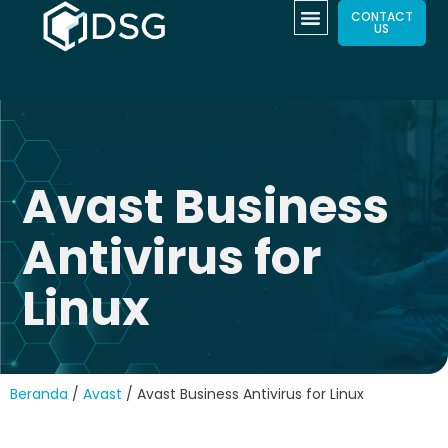
CONTACT
US
Avast Business
Antivirus for
Linux
Beranda
/
Avast
/ Avast Business Antivirus for Linux