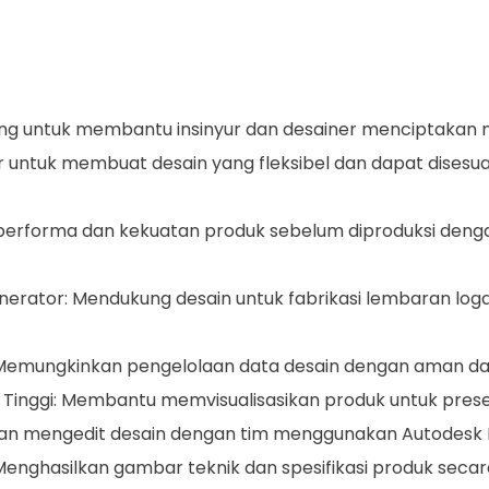
cang untuk membantu insinyur dan desainer menciptakan m
ur untuk membuat desain yang fleksibel dan dapat dise
i performa dan kekuatan produk sebelum diproduksi dengan 
erator: Mendukung desain untuk fabrikasi lembaran log
 Memungkinkan pengelolaan data desain dengan aman dan
 Tinggi: Membantu memvisualisasikan produk untuk presen
dan mengedit desain dengan tim menggunakan Autodesk D
nghasilkan gambar teknik dan spesifikasi produk secara