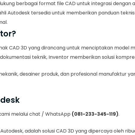
ukung berbagai format file CAD untuk integrasi dengan ala
 ahli Autodesk tersedia untuk memberikan panduan tekni
al.
tor?
unak CAD 3D yang dirancang untuk menciptakan model me
n dokumentasi teknik, Inventor memberikan solusi kompre
r mekanik, desainer produk, dan profesional manufaktur 
odesk
i kami melalui chat / WhatsApp
(081-233-345-119)
.
utodesk, adalah solusi CAD 3D yang dipercaya oleh ribuan