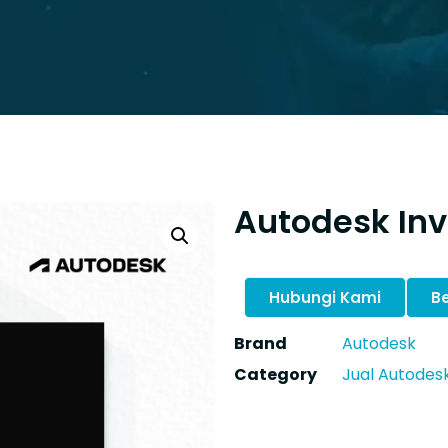
Autodesk Inv
Hubungi Kami
Be
Brand
Autodesk
Category
Jual Autodesk