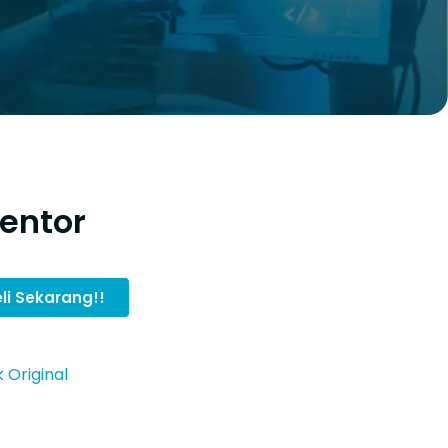
entor
li Sekarang!!
 Original