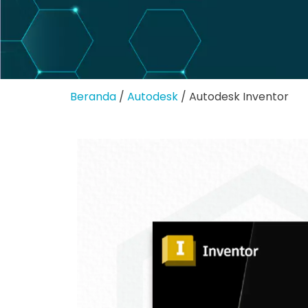
Beranda
/
Autodesk
/ Autodesk Inventor