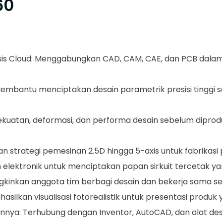
60
sis Cloud: Menggabungkan CAD, CAM, CAE, dan PCB dalam 
mbantu menciptakan desain parametrik presisi tinggi se
kekuatan, deformasi, dan performa desain sebelum diprod
n strategi pemesinan 2.5D hingga 5-axis untuk fabrikasi pr
n elektronik untuk menciptakan papan sirkuit tercetak y
gkinkan anggota tim berbagi desain dan bekerja sama se
hasilkan visualisasi fotorealistik untuk presentasi produk
innya: Terhubung dengan Inventor, AutoCAD, dan alat desa