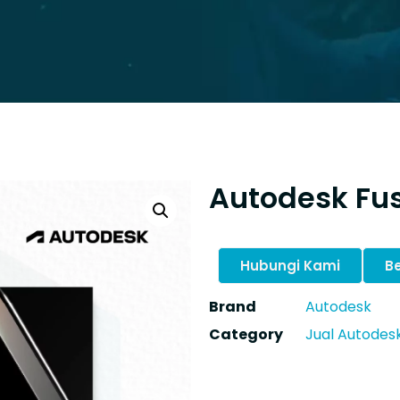
Autodesk Fu
Hubungi Kami
Be
Brand
Autodesk
Category
Jual Autodesk