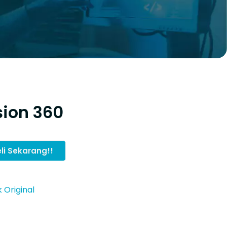
sion 360
li Sekarang!!
 Original