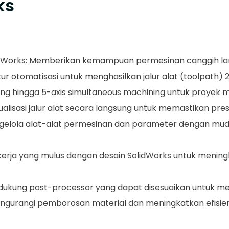
ks
lidWorks: Memberikan kemampuan permesinan canggih lan
 otomatisasi untuk menghasilkan jalur alat (toolpath) 2.5
kung hingga 5-axis simultaneous machining untuk proyek
alisasi jalur alat secara langsung untuk memastikan presi
ngelola alat-alat permesinan dan parameter dengan mu
 kerja yang mulus dengan desain SolidWorks untuk mening
dukung post-processor yang dapat disesuaikan untuk mes
engurangi pemborosan material dan meningkatkan efisie