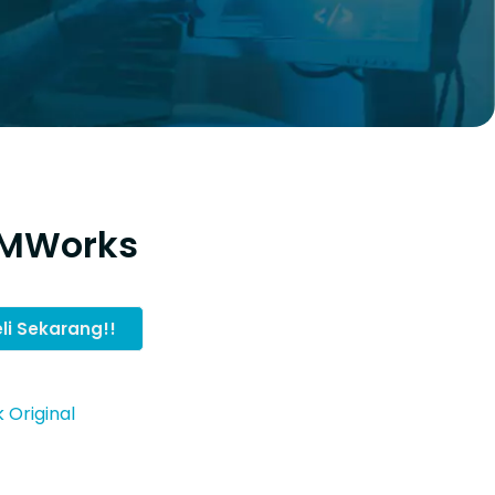
SMWorks
li Sekarang!!
 Original