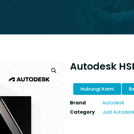
Autodesk H
Hubungi Kami
Be
Brand
Autodesk
Category
Jual Autodesk