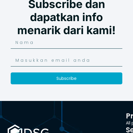
Subscribe dan
dapatkan info
menarik dari kami!
Subscribe
P
All
S