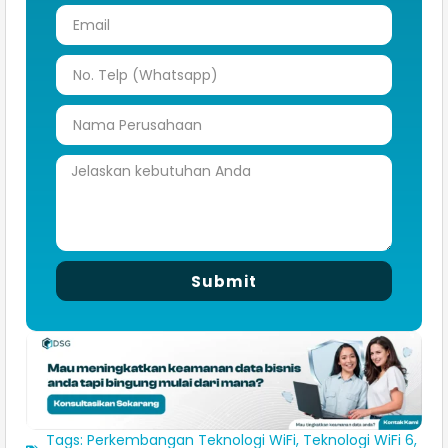
Submit
Tags:
Perkembangan Teknologi WiFi
,
Teknologi WiFi 6
,