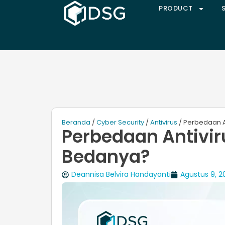
PRODUCT
Beranda
/
Cyber Security
/
Antivirus
/ Perbedaan An
Perbedaan Antiviru
Bedanya?
Deannisa Belvira Handayanti
Agustus 9, 2