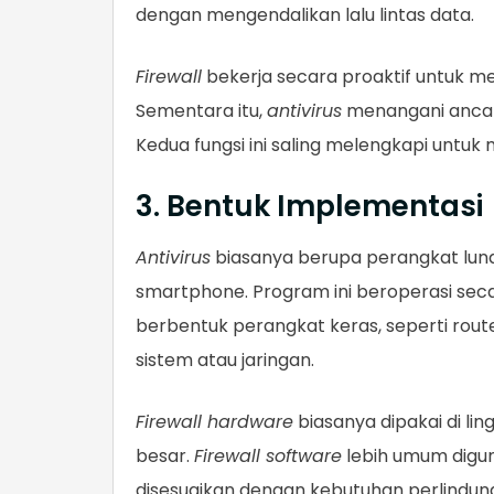
dengan mengendalikan lalu lintas data.
Firewall
bekerja secara proaktif untuk 
Sementara itu,
antivirus
menangani ancam
Kedua fungsi ini saling melengkapi untu
3. Bentuk Implementasi
Antivirus
biasanya berupa perangkat lunak
smartphone. Program ini beroperasi seca
berbentuk perangkat keras, seperti rout
sistem atau jaringan.
Firewall hardware
biasanya dipakai di l
besar.
Firewall software
lebih umum digun
disesuaikan dengan kebutuhan perlindun